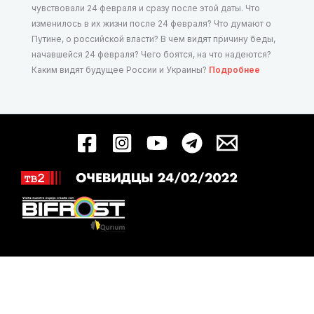
чувствовали 24 февраля и сразу после этой даты. Что
изменилось в их жизни после 24 февраля? Что думают о
Путине, о российской власти? В чем видят причину беды,
начавшейся 24 февраля? Чего боятся, на что надеются?
Каким видят будущее России и Украины?
Подробнее