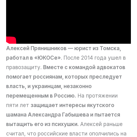
Алексей Прянишников — юрист из Томска,
работал в «ЮКОСе»
. После 2014 года ушел в
правозащиту.
Вместе с командой адвокатов
помогает россиянам, которых преследует
власть, и украинцам, незаконно
перемещенным в Россию.
На протяжении
пяти лет
защищает интересы якутского
шамана Александра Габышева и пытается
вытащить его из психушки.
Алексей раньше
считал, что российские власти ополчились на