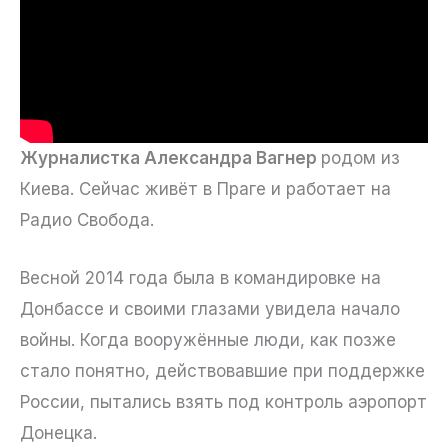
Журналистка Александра Вагнер
родом из
Киева. Сейчас живёт в Праге и работает на
Радио Свобода.
Весной 2014 года была в командировке на
Донбассе и своими глазами увидела начало
войны. Когда вооружённые люди, как позже
стало понятно, действовавшие при поддержке
России, пытались взять под контроль аэропорт
Донецка.