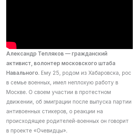
Александр Тепляков — гражданский
активист, волонтер московского штаба
Навального
. Ему 25, родом из Хабаровска, рос
в семье военных, имел неплохую работу в
Москве. О своем участии в протестном
движении, об эмиграции после выпуска партии
антивоенных стикеров, о реакции на
происходящее родителей-военных он говорит
в проекте «Очевидцы».