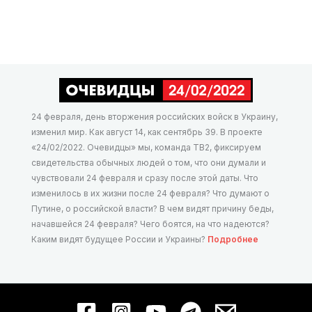
24 февраля, день вторжения российских войск в Украину,
изменил мир. Как август 14, как сентябрь 39. В проекте
«24/02/2022. Очевидцы» мы, команда ТВ2, фиксируем
свидетельства обычных людей о том, что они думали и
чувствовали 24 февраля и сразу после этой даты. Что
изменилось в их жизни после 24 февраля? Что думают о
Путине, о российской власти? В чем видят причину беды,
начавшейся 24 февраля? Чего боятся, на что надеются?
Каким видят будущее России и Украины?
Подробнее