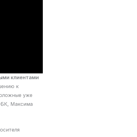
ными клиентами
шению к
положные уже
ФБК, Максима
росителя