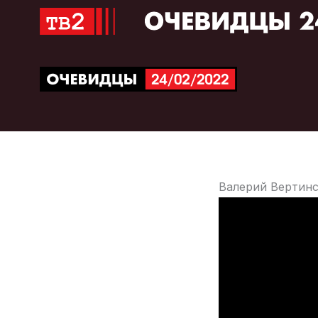
Перейти
к
содержимому
Валерий Вертинс