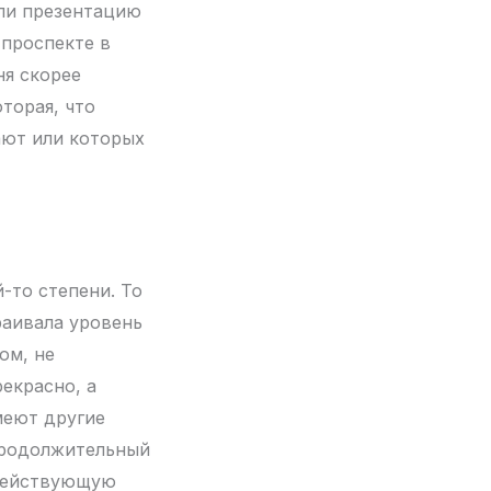
али презентацию
 проспекте в
ня скорее
торая, что
ают или которых
-то степени. То
раивала уровень
ом, не
рекрасно, а
меют другие
 продолжительный
 действующую