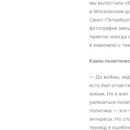
мы выпустили сб
в Московском до
Санкт-Петербурге
фотография эмоц
приятно иногда 
я знакомлю с тем
Каких политиче
— До войны, над
есть был отчаст
жизни. Но я жил 
увлекаться полит
политика — это 
интересы. Но сп
период я ошибоч