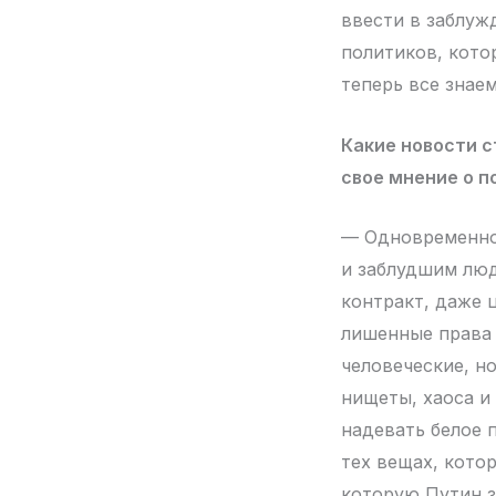
ввести в заблуж
политиков, кото
теперь все знаем
Какие новости с
свое мнение о п
— Одновременно 
и заблудшим люд
контракт, даже ц
лишенные права 
человеческие, н
нищеты, хаоса и 
надевать белое 
тех вещах, кото
которую Путин з