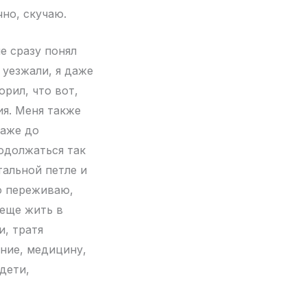
чно, скучаю.
не сразу понял
 уезжали, я даже
орил, что вот,
ия. Меня также
даже до
родолжаться так
тальной петле и
о переживаю,
 еще жить в
и, тратя
ание, медицину,
дети,