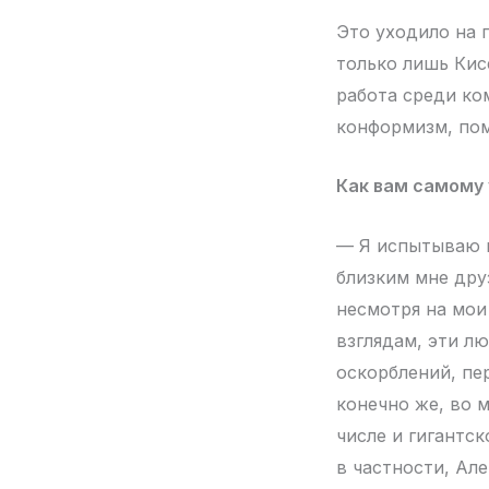
Это уходило на 
только лишь Кис
работа среди ко
конформизм, по
Как вам самому 
— Я испытываю г
близким мне дру
несмотря на мои
взглядам, эти л
оскорблений, пе
конечно же, во 
числе и гигантс
в частности, Ал