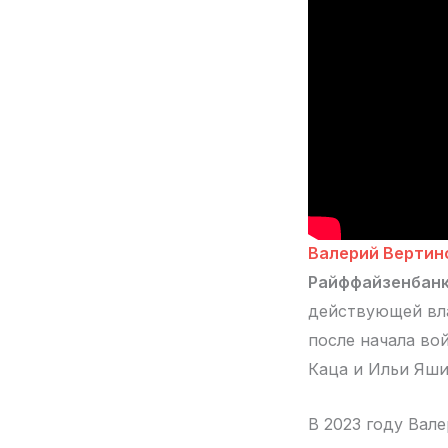
Валерий Вертин
Райффайзенбан
действующей вла
после начала во
Каца и Ильи Яши
В 2023 году Вале