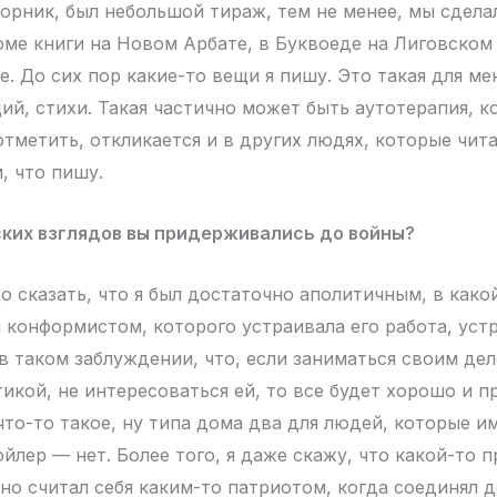
орник, был небольшой тираж, тем не менее, мы сдел
ме книги на Новом Арбате, в Буквоеде на Лиговском
. До сих пор какие-то вещи я пишу. Это такая для ме
ий, стихи. Такая частично может быть аутотерапия, ко
отметить, откликается и в других людях, которые чит
, что пишу.
ских взглядов вы придерживались до войны?
о сказать, что я был достаточно аполитичным, в какой
и конформистом, которого устраивала его работа, уст
в таком заблуждении, что, если заниматься своим дел
икой, не интересоваться ей, то все будет хорошо и п
что-то такое, ну типа дома два для людей, которые и
ойлер — нет. Более того, я даже скажу, что какой-то
но считал себя каким-то патриотом, когда соединял