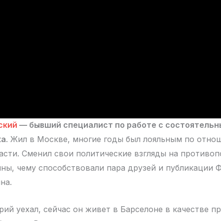
ский
— бывший специалист по работе с состоятель
ка
. Жил в Москве, многие годы был лояльным по отно
сти. Сменил свои политические взгляды на противо
йны, чему способствовали пара друзей и публикации 
на.
рий уехал, сейчас он живет в Барселоне в качестве п