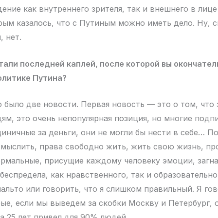
дение как внутреннего зрителя, так и внешнего в ли
рым казалось, что с Путиным можно иметь дело. Ну, с
, нет.
тали последней каплей, после которой вы окончате
олитике Путина?
было две новости. Первая новость — это о том, что
ям, это очень непопулярная позиция, но многие под
иничные за деньги, они не могли бы нести в себе… По
мыслить, права свободно жить, жить свою жизнь, пр
ормальные, присущие каждому человеку эмоции, загна
беспредела, как нравственного, так и образовательног
пальто или говорить, что я слишком правильный. Я го
рые, если мы выведем за скобки Москву и Петербург, 
а 25 лет привел для 90% людей.