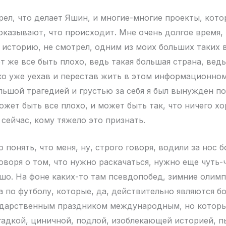
рел, что делает Яшин, и многие-многие проекты, кот
оказывают, что происходит. Мне очень долгое время, 
у историю, не смотрел, одним из моих больших таких
т же все быть плохо, ведь такая большая страна, вед
ко уже уехав и перестав жить в этом информационном
льшой трагедией и грустью за себя я был вынужден по
ожет быть все плохо, и может быть так, что ничего хо
сейчас, кому тяжело это признать.
 понять, что меня, ну, строго говоря, водили за нос б
говоря о том, что нужно раскачаться, нужно еще чуть-
ошо. На фоне каких-то там псевдопобед, зимние олим
 по футболу, которые, да, действительно являются б
дарственным праздником международным, но которые
 гадкой, циничной, подлой, изоблекающей историей, 