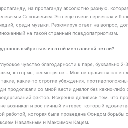
пропаганду, на пропаганду абсолютно разную, которая
елевым и Соловьевым. Это еще очень серьезная и бол
медий, среди музыки. Резюмируя ответ на вопрос, до
множенный на такой странный псевдопатриотизм.
удалось выбраться из этой ментальной петли?
лубокое чувство благодарности к паре, буквально 2-3
зьям, которые, несмотря на… Мне не нравится слово 
 такие, какие-то строгие убеждения, противоположн
юди продолжали со мной вести диалог без каких-либо 
редергиваний фактов. Искренне делились тем, что про
мне возникал и рос личный интерес, который удовлетв
кой работой, которая была проведена Фондом борьбы с
ексеем Навальным и Максимом Кацем.