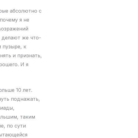
орые абсолютно с
почему я не
 возражений
ь делают же что-
 пузыре, к
нять и признать,
рошего. И я
ольше 10 лет.
чуть поднажать,
пиады,
ольшим, таким
, по сути
пытающейся