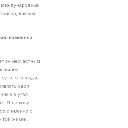
це международных
пойлер, как мы
льно изменили
 этим несчастным
писавшие
 сути, это люди,
оявлять свои
нные в угол
о. Я не хочу
ворю именно о
о той жизни,