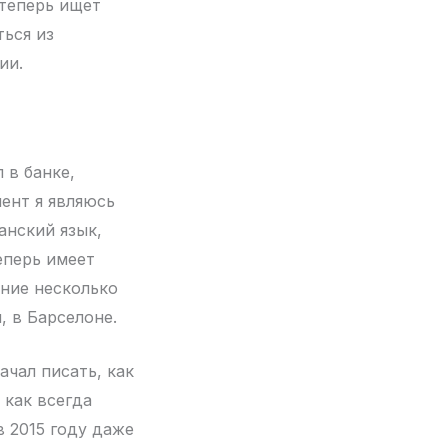
 теперь ищет
ться из
ии.
 в банке,
ент я являюсь
анский язык,
еперь имеет
дние несколько
, в Барселоне.
ачал писать, как
 как всегда
в 2015 году даже