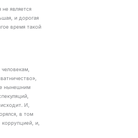
 не является
ьшая, и дорогая
лгое время такой
 человекам,
«ватничество»,
ые нынешним
спекуляций,
исходит. И,
орялся, в том
 коррупцией, и,