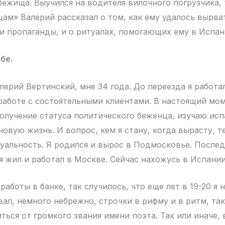
бежища. Выучился на водителя вилочного погрузчика,
цам» Валерий рассказал о том, как ему удалось вырва
и пропаганды, и о ритуалах, помогающих ему в Испан
бе.
ерий Вертинский, мне 34 года. До переезда я работал
аботе с состоятельными клиентами. В настоящий мом
олучение статуса политического беженца, изучаю исп
новую жизнь. И вопрос, кем я стану, когда вырасту, т
уальность. Я родился и вырос в Подмосковье. После
я жил и работал в Москве. Сейчас нахожусь в Испании
аботы в банке, так случилось, что еще лет в 19-20 я н
вал, немного небрежно, строчки в рифму и в ритм, так
ться от громкого звания имени поэта. Так или иначе, 