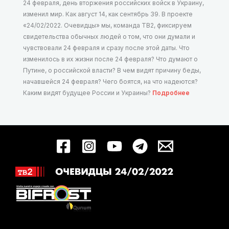
24 февраля, день вторжения российских войск в Украину,
изменил мир. Как август 14, как сентябрь 39. В проекте
«24/02/2022. Очевидцы» мы, команда ТВ2, фиксируем
свидетельства обычных людей о том, что они думали и
чувствовали 24 февраля и сразу после этой даты. Что
изменилось в их жизни после 24 февраля? Что думают о
Путине, о российской власти? В чем видят причину беды,
начавшейся 24 февраля? Чего боятся, на что надеются?
Каким видят будущее России и Украины?
Подробнее