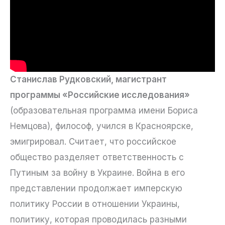
Станислав Рудковский, магистрант
программы «Российские исследования»
(образовательная программа имени Бориса
Немцова), философ, учился в Красноярске,
эмигрировал. Считает, что российское
общество разделяет ответственность с
Путиным за войну в Украине. Война в его
представлении продолжает имперскую
политику России в отношении Украины,
политику, которая проводилась разными