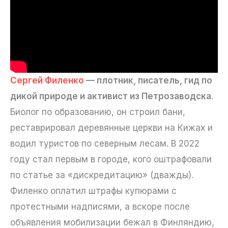
Сергей Филенко
— плотник, писатель, гид по
дикой природе и активист из Петрозаводска
.
Биолог по образованию, он строил бани,
реставрировал деревянные церкви на Кижах и
водил туристов по северным лесам. В 2022
году стал первым в городе, кого оштрафовали
по статье за «дискредитацию» (дважды).
Филенко оплатил штрафы купюрами с
протестными надписями, а вскоре после
объявления мобилизации бежал в Финляндию,