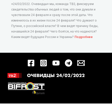
«24/02/2022. Очевидцы» мы, команда ТВ2, фиксируем
свидетельства обычных людей о том, что они думали и
чувствовали 24 февраля и сразу после этой даты. Что
изменилось в их жизни после 24 февраля? Что думают о
Путине, о российской власти? В чем видят причину беды,
начавшейся 24 февраля? Чего боятся, на что надеются?
Каким видят будущее России и Украины?
Подробнее