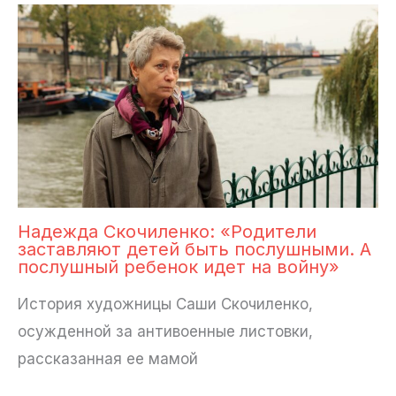
Надежда Скочиленко: «Родители
заставляют детей быть послушными. А
послушный ребенок идет на войну»
История художницы Саши Скочиленко,
осужденной за антивоенные листовки,
рассказанная ее мамой