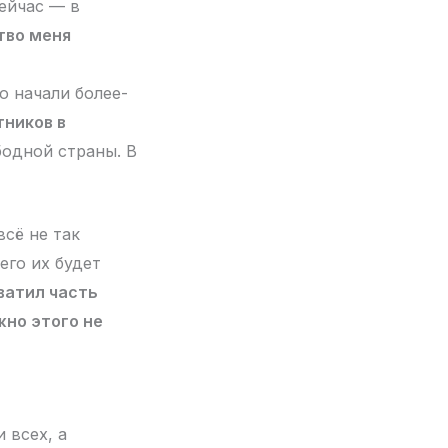
сейчас — в
тво меня
о начали более-
ников в
бодной страны. В
сё не так
его их будет
ватил часть
жно этого не
 всех, а