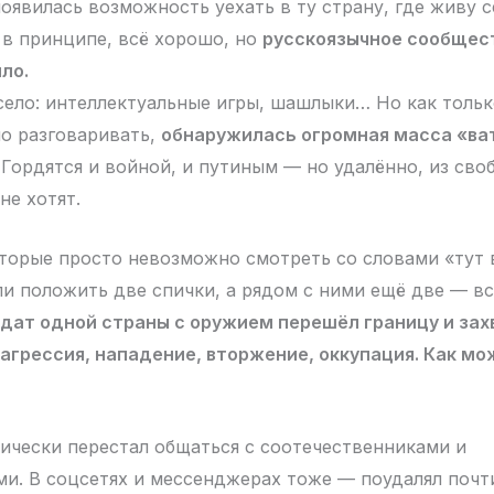
появилась возможность уехать в ту страну, где живу 
, в принципе, всё хорошо, но
русскоязычное сообщес
ло.
село: интеллектуальные игры, шашлыки… Но как тольк
о разговаривать,
обнаружилась огромная масса «ват
. Гордятся и войной, и путиным — но удалённо, из сво
не хотят.
оторые просто невозможно смотреть со словами «тут в
ли положить две спички, а рядом с ними ещё две — вс
лдат одной страны с оружием перешёл границу и зах
агрессия, нападение, вторжение, оккупация. Как мо
тически перестал общаться с соотечественниками и
и. В соцсетях и мессенджерах тоже — поудалял почти