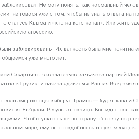
 заблокировал. Не могу понять, как нормальный чело
сии, не говоря уже о том, чтобы не знать ответа на 
 о статусе Крыма и «кто на кого напал». Или жить зд
оссийскую агрессию.
были заблокированы.
Их ватность была мне понятна ещ
е общаемся уже много лет.
ени Сакартвело окончательно захвачена партией Ив
ратно в Грузию и начала сдаваться Рашке. Вовремя я о
ал: если американцы выберут Трампа — будет хана и 
овится. Выбрали. Результат налицо. Всё идёт так, как 
ациями. Чтобы ушатать свою страну об стену на ров
остальном мире, ему не понадобилось и трёх месяцев.