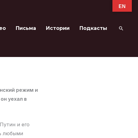
EN
ео
Письма
Истории
Подкасты
Поиск
инский режим и
он уехал в
Путин и его
ть любыми