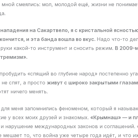
 мной смеялись: мол, молодой ещё, жизни не понимае
да.
 нападения на Сакартвело, я с кристальной ясностью
кончится, и эта банда вошла во вкус.
Надо что-то де
в руки какой-то инструмент и сносить режим.
В 2009-м
стремизм».
пробудить «спящий во глубине народ» постепенно уга
 не спят, а просто
живут с широко закрытыми глаза
тят ничего менять.
ы для меня запомнились феноменом, который я называ
кие у всех моих друзей и знакомых.
«Крымнаш» — и пл
и нарушение международных законов и соглашений. «
е мешает то, что война уже четыре года идёт, и что и