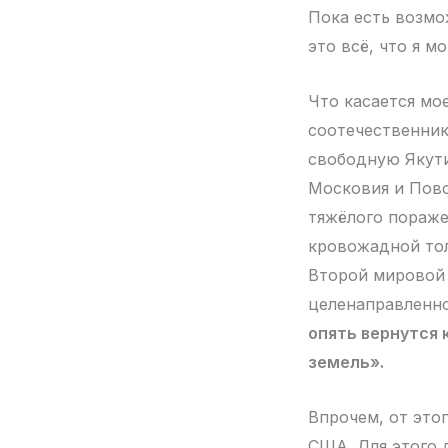
Пока есть возмо
это всё, что я мо
Что касается мо
соотечественник
свободную Якути
Московия и Пово
тяжёлого пораже
кровожадной тол
Второй мировой 
целенаправленн
опять вернутся
земель».
Впрочем, от это
США. Для этого 