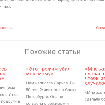
ичие».
апись
Сле
Похожие статьи
ась
«Этот режим убил
«Мне жа
ыло
мою маму»
сделала
ь»
чтобы э
случило
Нам написала Лариса. Ей
ия (имя
50 лет. Живет она в Санкт-
«Мне жаль,
лет. У нее
Петербурге. Она не
сделала б
 подруги в
согласна с режимом и