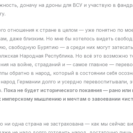
жность, доначу на дроны для ВСУ и участвую в фандр
гу.
его отношения к стране в целом — уже понятно по м
ам, даже близким. Но мне бы хотелось видеть свобод
ю, свободную Бурятию — а среди них могут затесать
лжская Народная Республика. Но всё это возможно т
ния на войне, страданий и — самое главное — перев
пы обратно в народ, который в состоянии себя осозн
народ Германии долго и усердно перевоспитывали, 
о.
Пока не будет исторического покаяния — рано или
 к имперскому мышлению и мечтам о завоевании «ис
го ни одна страна не застрахована — как мы сейчас в
даже не надо долго готовить народ, достаточно лишь