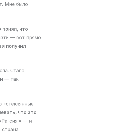
т. Мне было
 понял, что
лать — вот прямо
 я получил
сла. Стало
ми
— так
ю «стеклянные
евать, что это
Ра-сия!» — и
х страна