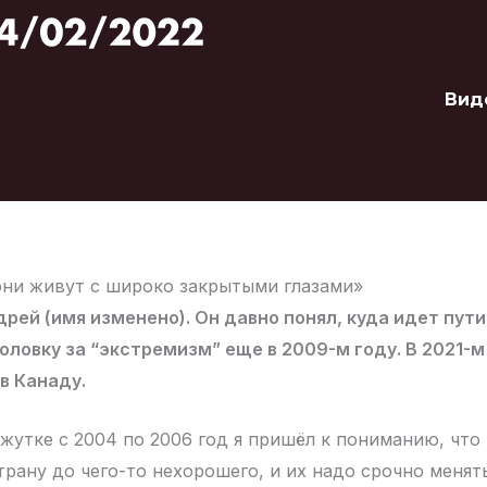
Вид
они живут с широко закрытыми глазами»
рей (имя изменено). Он давно понял, куда идет пут
оловку за “экстремизм” еще в 2009-м году. В 2021-м 
 в Канаду.
ежутке с 2004 по 2006 год я пришёл к пониманию, что 
трану до чего-то нехорошего, и их надо срочно меня