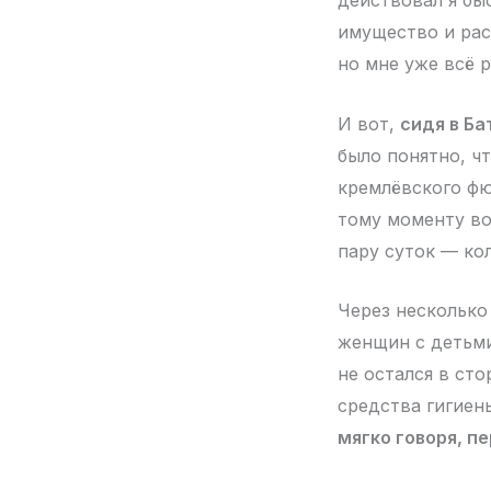
действовал я бы
имущество и рас
но мне уже всё р
И вот,
сидя в Ба
было понятно, чт
кремлёвского фю
тому моменту во
пару суток — ко
Через несколько
женщин с детьми
не остался в ст
средства гигиен
мягко говоря, п