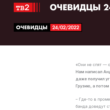
Перейти
к
содержимому
«Они не спят — 
Нам написал Анд
даже получил уг
Грузию, а потом
– Где-то в пром
банда доведут с