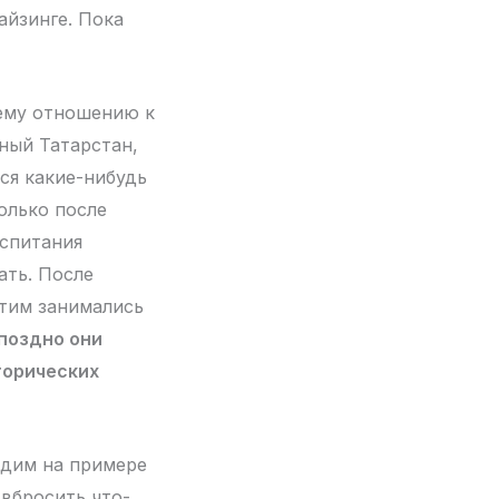
айзинге. Пока
оему отношению к
ный Татарстан,
ся какие-нибудь
олько после
оспитания
ать. После
этим занимались
 поздно они
торических
идим на примере
 вбросить что-