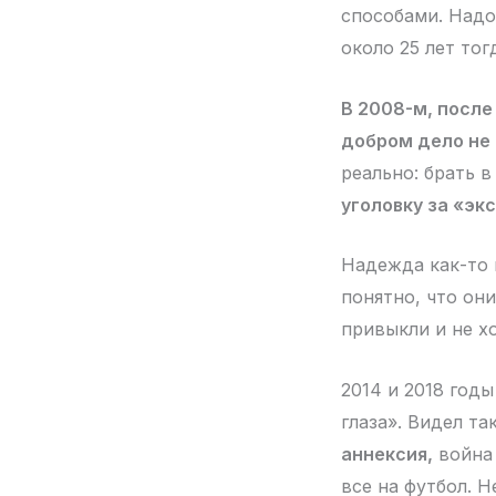
способами. Надо
около 25 лет тог
В 2008-м, после
добром дело не 
реально: брать 
уголовку за «эк
Надежда как-то 
понятно, что они
привыкли и не хо
2014 и 2018 год
глаза». Видел та
аннексия,
война 
все на футбол. Н