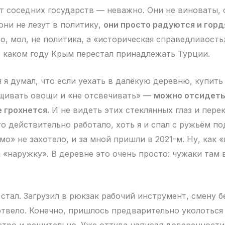
от соседних государств — неважно. Они не виноваты, 
они не лезут в политику,
они просто радуются и горд
о, мол, не политика, а «историческая справедливость
в каком году Крым перестал принадлежать Турции.
 я думал, что если уехать в далёкую деревню, купить
щивать овощи и «не отсвечивать» —
можно отсидеть
е грохнется.
И не видеть этих стеклянных глаз и пер
то действительно работало, хоть я и спал с ружьём п
мо» не захотело, и за мной пришли в 2021-м. Ну, как
 «наружку». В деревне это очень просто: чужаки там 
стал. Загрузил в рюкзак рабочий инструмент, смену бе
твело. Конечно, пришлось предварительно уколоться