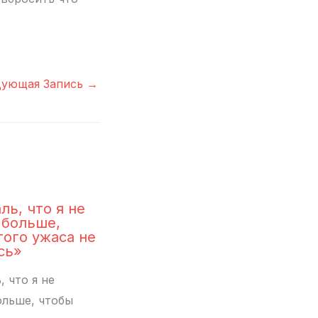
дующая Запись
→
ль, что я не
 больше,
того ужаса не
сь»
 что я не
ольше, чтобы