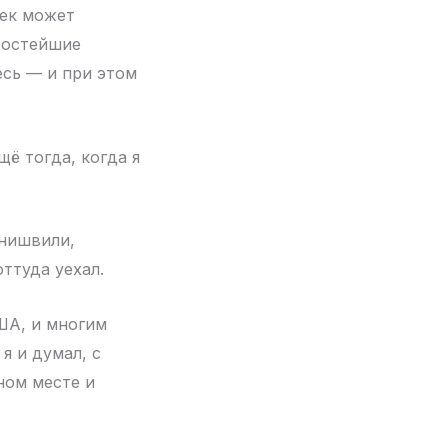
век может
простейшие
есь — и при этом
ё тогда, когда я
анишвили,
ттуда уехал.
США, и многим
я и думал, с
ном месте и