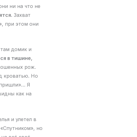
они ни на что не
ятся.
Захват
», при этом они
 там домик и
ся в тишине,
екошенных рож.
од кроватью. Но
 «пришли»… Я
видны как на
лья и улетел в
 «Спутником», но