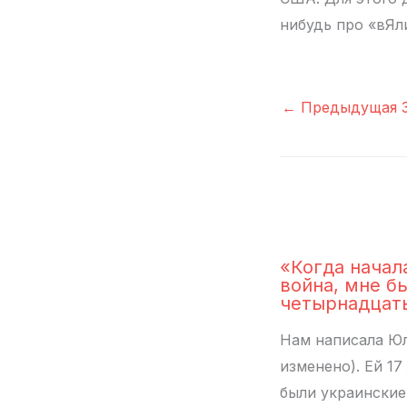
нибудь про «вЯл
←
Предыдущая З
«Когда начал
война, мне б
четырнадцат
Нам написала Юл
изменено). Ей 17 
были украинские