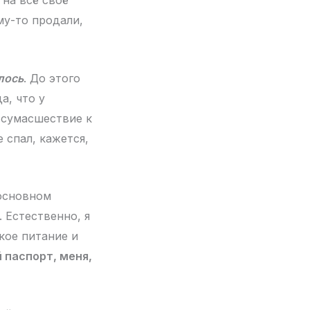
 на всё своё
му-то продали,
лось
. До этого
а, что у
 сумасшествие к
 спал, кажется,
 основном
 Естественно, я
ское питание и
й паспорт, меня,