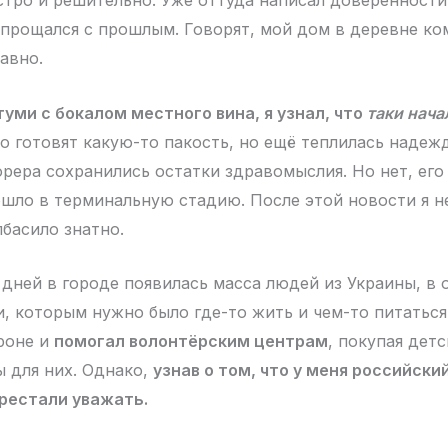
стро и решительно. Уже оттуда написал доверенности
прощался с прошлым. Говорят, мой дом в деревне ко
авно.
туми с бокалом местного вина, я узнал, что
таки нача
о готовят какую-то пакость, но ещё теплилась надежд
рера сохранились остатки здравомыслия. Но нет, его
шло в терминальную стадию. После этой новости я не
лбасило знатно.
 дней в городе появилась масса людей из Украины, в
, которым нужно было где-то жить и чем-то питаться.
ороне и
помогал волонтёрским центрам
, покупая дет
ы для них. Однако,
узнав о том, что у меня российски
ерестали уважать.