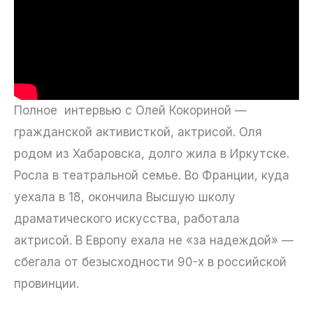
Полное интервью с Олей Кокориной —
гражданской активисткой, актрисой. Оля
родом из Хабаровска, долго жила в Иркутске.
Росла в театральной семье. Во Франции, куда
уехала в 18, окончила Высшую школу
драматического искусства, работала
актрисой. В Европу ехала не «за надеждой» —
сбегала от безысходности 90-х в российской
провинции.