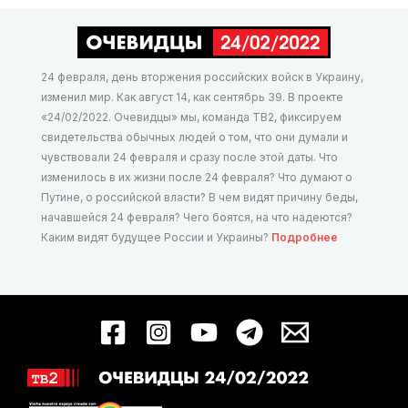
24 февраля, день вторжения российских войск в Украину,
изменил мир. Как август 14, как сентябрь 39. В проекте
«24/02/2022. Очевидцы» мы, команда ТВ2, фиксируем
свидетельства обычных людей о том, что они думали и
чувствовали 24 февраля и сразу после этой даты. Что
изменилось в их жизни после 24 февраля? Что думают о
Путине, о российской власти? В чем видят причину беды,
начавшейся 24 февраля? Чего боятся, на что надеются?
Каким видят будущее России и Украины?
Подробнее