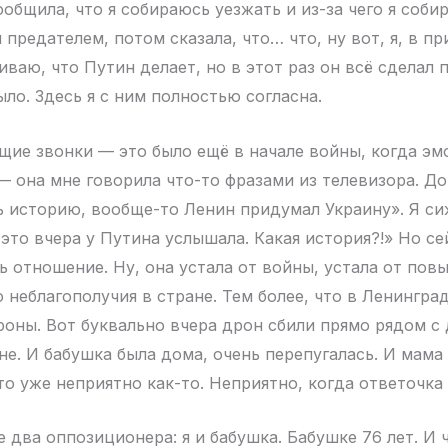
сообщила, что я собираюсь уезжать и из-за чего я соби
 предателем, потом сказала, что… что, ну вот, я, в п
ваю, что Путин делает, но в этот раз он всё сделал 
ыло. Здесь я с ним полностью согласна.
щие звонки — это было ещё в начале войны, когда эм
— она мне говорила что-то фразами из телевизора. До
ь историю, вообще-то Ленин придумал Украину». Я си
это вчера у Путина услышала. Какая история?!» Но сей
ь отношение. Ну, она устала от войны, устала от пов
 неблагополучия в стране. Тем более, что в Ленингра
роны. Вот буквально вчера дрон сбили прямо рядом с
е. И бабушка была дома, очень перепугалась. И мама 
то уже неприятно как-то. Неприятно, когда ответочка
е два оппозиционера: я и бабушка. Бабушке 76 лет. И 