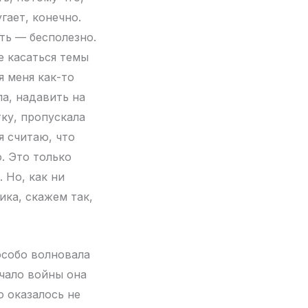
гает, конечно.
ить — бесполезно.
е касаться темы
я меня как-то
ла, надавить на
тку, пропускала
я считаю, что
о. Это только
 Но, как ни
ика, скажем так,
особо волновала
ачало войны она
о оказалось не