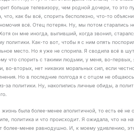
ерит больше телевизору, чем родной дочери, то это пу
а, что, как бы всё, спорить бесполезно, что-то объясн
номочия всё. Отец потерян. Ну, мы потом старались н
Хотя он мне иногда, выпивший, когда звонил, старалс
у политики. Как-то вот, чтобы я с ним опять поспори
ьное место. Но я уже не спорила. Я сводила всё в шу
му что спорить с такими людьми, у меня, во-первых, 
и, во-вторых, нет никаких моральных сил, если честн
лнения. Но в последние полгода я с отцом не общаюсь.
из-за политики. Ну, накопились личные обиды, а полит
го.
 жизнь была более-менее аполитичной, то есть её не 
ипе, политика и что происходит. Я ожидала, что на н
т более-менее равнодушно. И, к моему удивлению, эт