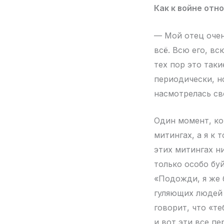
Как к войне отн
— Мой отец очен
всё. Всю его, вс
тех пор это таки
периодически, но
насмотрелась св
Один момент, ко
митингах, а я к 
этих митингах н
только особо бу
«Подожди, я же 
гуляющих людей 
говорит, что «т
и вот эти все пе