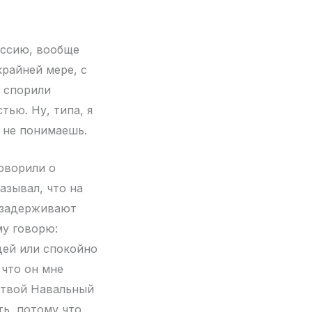
оссию, вообще
крайней мере, с
м спорили
тью. Ну, типа, я
о не понимаешь.
оворили о
азывал, что на
 задерживают
му говорю:
дей или спокойно
 что он мне
л твой Навальный
ть, потому что,