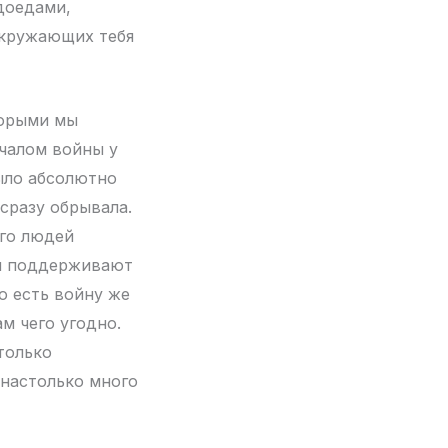
доедами,
окружающих тебя
торыми мы
ачалом войны у
было абсолютно
сразу обрывала.
ого людей
ей поддерживают
То есть войну же
м чего угодно.
только
 настолько много