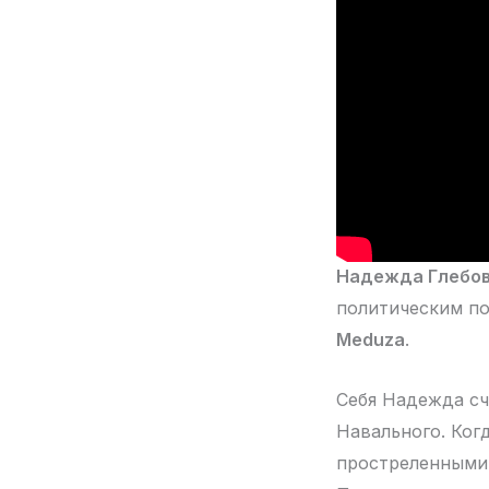
Надежда Глебо
политическим п
Meduza
.
Себя Надежда сч
Навального. Когд
простреленными 