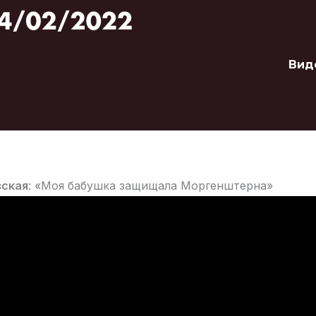
Вид
ская
: «Моя бабушка защищала Моргенштерна»