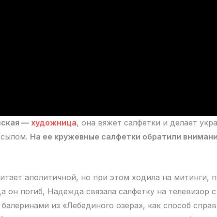
вская —
художница
, она вяжет салфетки и делает укр
осылом.
На ее кружевные салфетки обратили внимание
итает аполитичной, но при этом ходила на митинги,
а он погиб, Надежда связала салфетку на телевизор с
балеринами из «Лебединого озера», как способ справи