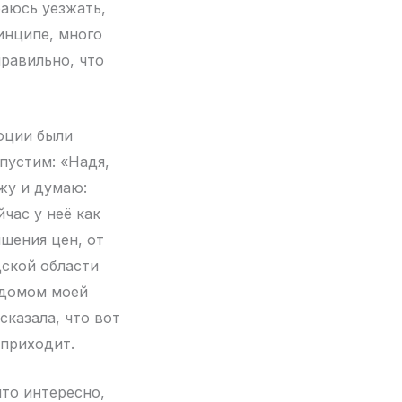
раюсь уезжать,
ринципе, много
правильно, что
оции были
пустим: «Надя,
жу и думаю:
час у неё как
ышения цен, от
дской области
 домом моей
сказала, что вот
 приходит.
что интересно,