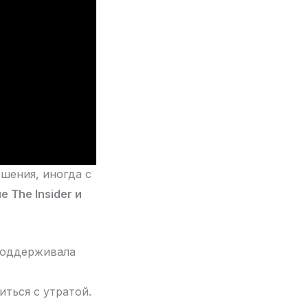
ашения, иногда с
 The Insider и
 поддерживала
ться с утратой.