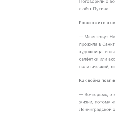
Поговорили о во
любят Путина.
Расскажите о се
— Меня зовут На
прожила в Санкт
художница, и св
салфетки или ак
политический, л
Как война повли
— Во-первых, эт
жизни, потому чт
Ленинградской об