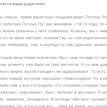
осятся ваши родители?
ь сильно, прямо фанатично поддерживает Путина, Р
ю политику Путина. Ну, как минимум, с 14-го года, по 
е явные признаки у него появились. Конечно, мы с ни
 он на меня смотрел, скажем так, со снисходительнос
оих либералов, там, и вообще ты там, девочка, ничег
торый меня прямо впечатлил. Мы с ним почему-то заг
тому моменту уже была на трёх митингах. И он мне док
икого мирно протестующего не задерживают. То есть
йных людей, которые нарушают правопорядок. Но я е
была там, я всё это видела, что спокойно стоящих лю
хватают, скручивают, бьют, волочат в автозак». И на
ебе, наверное, показалось. И вообще тебе мозг промы
редачи». Ну, и тут я так это… даже не знала, что сказа