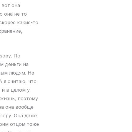
 вот она
о она не то
 скорее какие-то
хранение,
зору. По
м деньги на
лым людям. На
А я считаю, что
 и в целом у
 жизнь, поэтому
на она вообще
изору. Она даже
моим отцом тоже