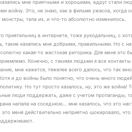
казались мне приятными и хорошими, вдруг стали лю
 войну. Это, не знаю, как в фильме ужасов, когда 
 монстры, тела их, и что-то абсолютно изменилось.
го приятельниц в интернете, тоже рукодельниц, с ко
, такие казались мне добрыми, правильными. Но с н
бсолютно какая-то жестокая риторика. Для меня это 
приемлемо. Конечно, с такими людьми я все контакты 
ание, мне кажется, тяжелее всего далось, что так мн
отя и до войны было понятно, что очень много люд
политику. Но тут просто казалось, ну, это же война! 
ьные люди поддержать, даже с учетом пропаганды, та
трана напала на соседнюю… мне казалось, что это нас
И это меня действительно неприятно шокировало, что
поддерживают.