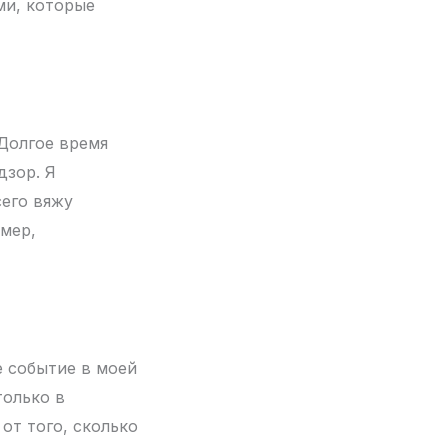
ми, которые
 Долгое время
дзор. Я
сего вяжу
мер,
е событие в моей
только в
от того, сколько