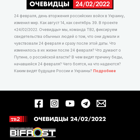
24 февраля, день вторжения российских войск в Украину,
изменил мир. Как август 14, как сентябрь 39. В проекте
«24/02/2022. Очевидцы» мы, команда ТВ2, фиксируем
свидетельства обычных людей о том, что они думали и
чувствовали 24 февраля и сразу после этой даты. Что
изменилось в их жизни после 24 февраля? Что думают о
Путине, о российской власти? В чем видят причину беды,
начавшейся 24 февраля? Чего боятся, на что надеются?
Каким видят будущее России и Украины?
Подробнее