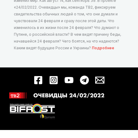
изменил мир. Как август 14, как сентябрь 39. В проекте
«24/02/2022. Очевидцы» мы, команда ТВ2, фиксируем
свидетельства обычных людей о том, что они думали и
чувствовали 24 февраля и сразу после этой даты. Что
изменилось в их жизни после 24 февраля? Что думают о
Путине, о российской власти? В чем видят причину беды,
начавшейся 24 февраля? Чего боятся, на что надеются?
Каким видят будущее России и Украины?
Подробнее