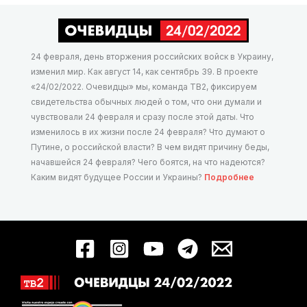
24 февраля, день вторжения российских войск в Украину,
изменил мир. Как август 14, как сентябрь 39. В проекте
«24/02/2022. Очевидцы» мы, команда ТВ2, фиксируем
свидетельства обычных людей о том, что они думали и
чувствовали 24 февраля и сразу после этой даты. Что
изменилось в их жизни после 24 февраля? Что думают о
Путине, о российской власти? В чем видят причину беды,
начавшейся 24 февраля? Чего боятся, на что надеются?
Каким видят будущее России и Украины?
Подробнее