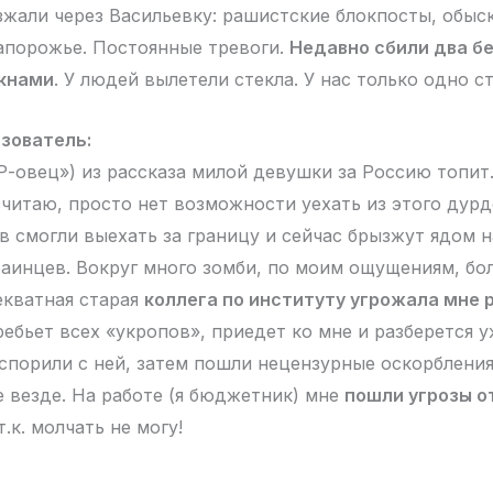
зжали через Васильевку: рашистские блокпосты, обыс
Запорожье. Постоянные тревоги.
Недавно сбили два б
окнами
. У людей вылетели стекла. У нас только одно с
зователь:
Р-овец») из рассказа милой девушки за Россию топит.
считаю, просто нет возможности уехать из этого дур
в смогли выехать за границу и сейчас брызжут ядом 
аинцев. Вокруг много зомби, по моим ощущениям, бо
екватная старая
коллега по институту угрожала мне 
ебьет всех «укропов», приедет ко мне и разберется у
 спорили с ней, затем пошли нецензурные оскорбления
е везде. На работе (я бюджетник) мне
пошли угрозы о
т.к. молчать не могу!