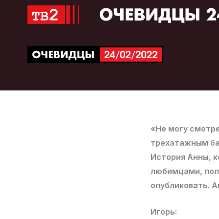
Перейти
к
содержимому
«Не могу смотре
трехэтажным б
История Анны, 
любимцами, полу
опубликовать. 
Игорь: