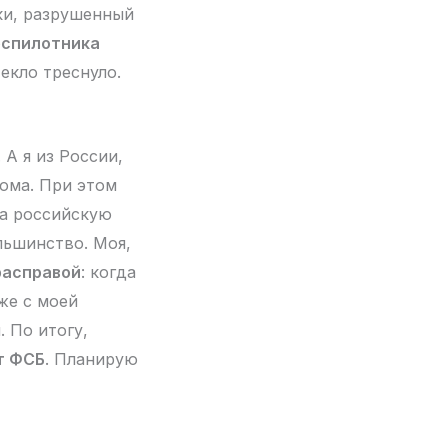
ки, разрушенный
еспилотника
текло треснуло.
 А я из России,
дома. При этом
на российскую
льшинство. Моя,
расправой
: когда
же с моей
. По итогу,
т ФСБ
. Планирую