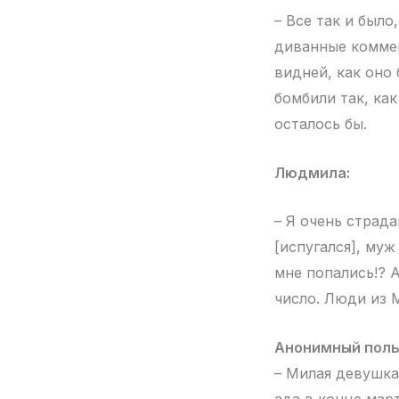
– Все так и было
диванные коммен
видней, как оно 
бомбили так, ка
осталось бы.
Людмила:
– Я очень страд
[испугался], муж
мне попались!? А
число. Люди из 
Анонимный поль
– Милая девушка