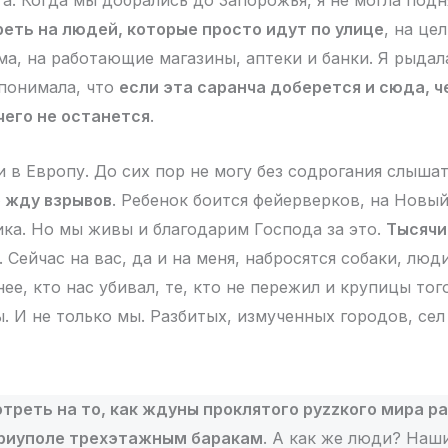
а. Когда мы добрались до Запорожья, я не могла подн
еть на людей, которые просто идут по улице
, на це
а, на работающие магазины, аптеки и банки. Я рыдала
 понимала, что
если эта саранча доберется и сюда, ч
чего не останется
.
 в Европу. До сих пор не могу без содрогания слышат
 жду взрывов
. Ребенок боится фейерверков, на Новый
ика. Но мы живы и благодарим Господа за это.
Тысячи
. Сейчас на вас, да и на меня, набросятся собаки, люд
е, кто нас убивал, те, кто не пережил и крупицы тог
. И не только мы. Разбитых, измученных городов, сел
отреть на то, как ждуны проклятого руzzкого мира 
риуполе трехэтажным баракам
. А как же люди? Наш