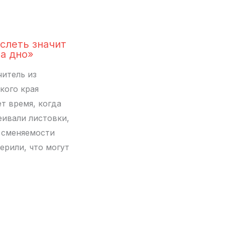
слеть значит
на дно»
итель из
кого края
т время, когда
еивали листовки,
 сменяемости
верили, что могут