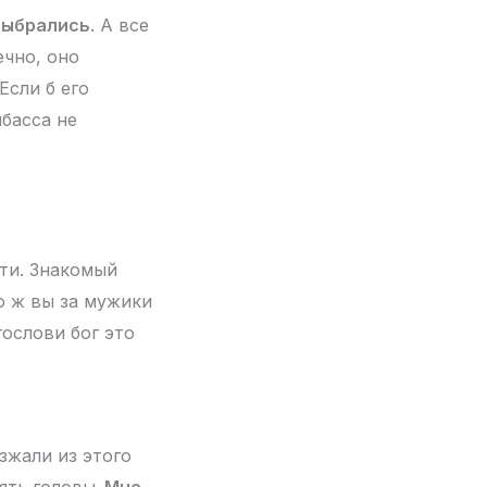
выбрались
. А все
ечно, оно
Если б его
нбасса не
зти. Знакомый
то ж вы за мужики
гослови бог это
зжали из этого