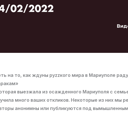
Вид
ть на то, как ждуны руzzкого мира в Мариуполе рад
аракам»
которая выезжала из осажденного Мариуполя с сем
чила много ваших откликов. Некоторые из них мы р
Авторы анонимны или публикуются под вымышленным