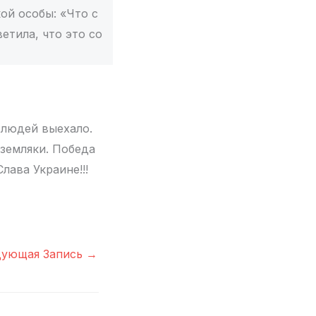
кой особы: «Что с
етила, что это со
 людей выехало.
 земляки. Победа
лава Украине!!!
дующая Запись
→