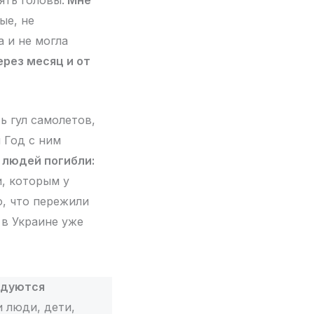
ять головы.
Мне
лые, не
 и не могла
ерез месяц и от
ь гул самолетов,
 Год с ним
 людей погибли:
и, которым у
о, что пережили
 в Украине уже
радуются
и люди, дети,