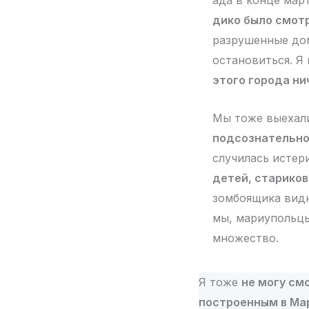
ада в конце март
дико было смотр
разрушенные дом
остановиться. Я
этого города ни
Мы тоже выехали
подсознательно
случилась истер
детей, стариков
зомбоящика видне
мы, мариупольцы
множество.
Я тоже
не могу см
построенным в Ма