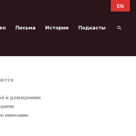
EN
ео
Письма
Истории
Подкасты
Поиск
уются
ьей и домашними
ешили
и именами.