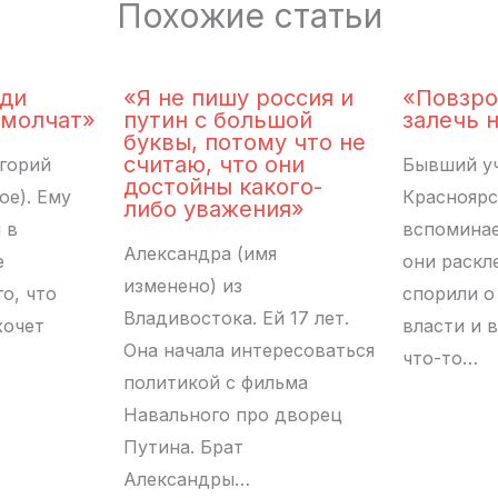
Похожие статьи
юди
«Я не пишу россия и
«Повзро
 молчат»
путин с большой
залечь 
буквы, потому что не
считаю, что они
горий
Бывший уч
достойны какого-
е). Ему
Красноярс
либо уважения»
 в
вспоминае
Александра (имя
е
они раскл
изменено) из
о, что
спорили о
Владивостока. Ей 17 лет.
хочет
власти и 
Она начала интересоваться
что-то…
политикой с фильма
Навального про дворец
Путина. Брат
Александры…