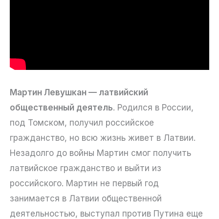
Мартин Левушкан — латвийский
общественный деятель
. Родился в России,
под Томском, получил российское
гражданство, но всю жизнь живет в Латвии.
Незадолго до войны Мартин смог получить
латвийское гражданство и выйти из
российского. Мартин не первый год
занимается в Латвии общественной
деятельностью, выступал против Путина еще