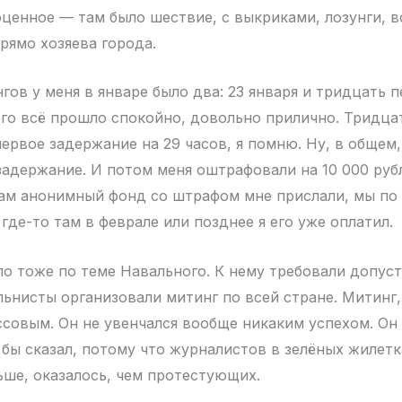
оценное — там было шествие, с выкриками, лозунги, в
рямо хозяева города.
гов у меня в январе было два: 23 января и тридцать п
го всё прошло спокойно, довольно прилично. Тридца
ервое задержание на 29 часов, я помню. Ну, в общем,
задержание. И потом меня оштрафовали на 10 000 руб
Там анонимный фонд со штрафом мне прислали, мы по
где-то там в феврале или позднее я его уже оплатил.
ло тоже по теме Навального. К нему требовали допуст
льнисты организовали митинг по всей стране. Митинг,
ссовым. Он не увенчался вообще никаким успехом. Он
 бы сказал, потому что журналистов в зелёных жилет
ьше, оказалось, чем протестующих.