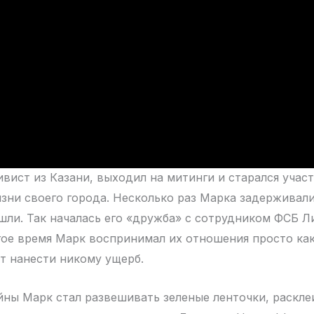
тивист из Казани, выходил на митинги и старался учас
зни своего города. Несколько раз Марка задерживали,
шли. Так началась его «дружба» с сотрудником ФСБ 
ое время Марк воспринимал их отношения просто ка
т нанести никому ущерб.
йны Марк стал развешивать зеленые ленточки, раскле