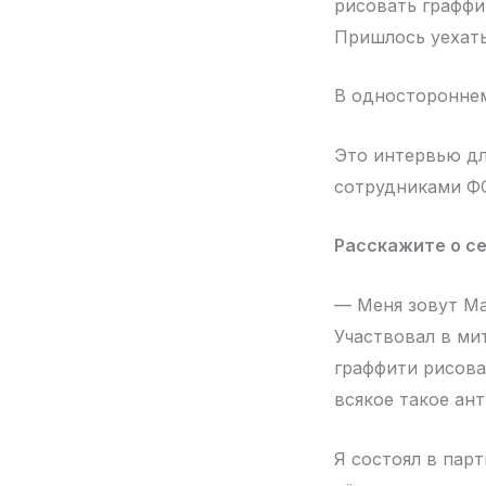
рисовать граффи
Пришлось уехать
В одностороннем
Это интервью дл
сотрудниками ФС
Расскажите о се
— Меня зовут Ма
Участвовал в мит
граффити рисова
всякое такое ан
Я состоял в пар