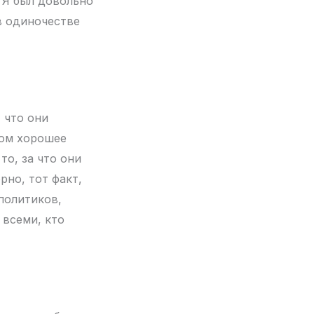
 Я был довольно
в одиночестве
 что они
том хорошее
то, за что они
рно, тот факт,
политиков,
 всеми, кто