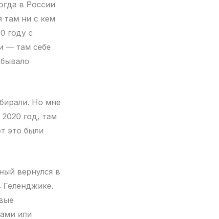
огда в России
 там ни с кем
0 году с
и — там себе
 бывало
абирали. Но мне
 2020 год, там
т это были
ьный вернулся в
 Геленджике.
рвые
тами или