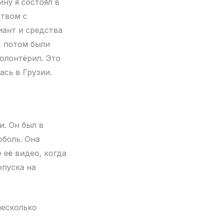
ину я состоял в
ством с
иант и средства
, потом были
волонтёрил. Это
ась в Грузии.
и. Он был в
оболь. Она
 её видео, когда
опуска на
несколько