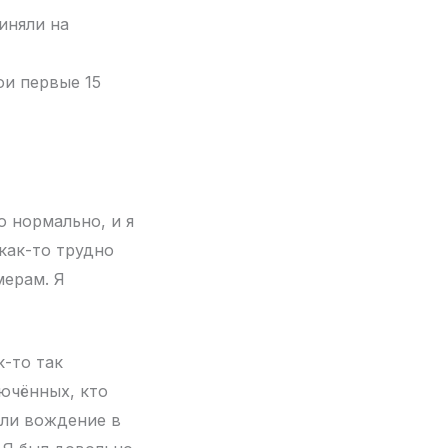
иняли на
ои первые 15
о нормально, и я
как-то трудно
мерам. Я
к-то так
ючённых, кто
или вождение в