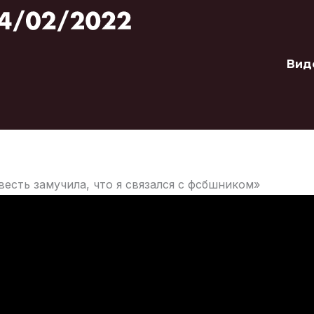
Вид
весть замучила, что я связался с фсбшником»