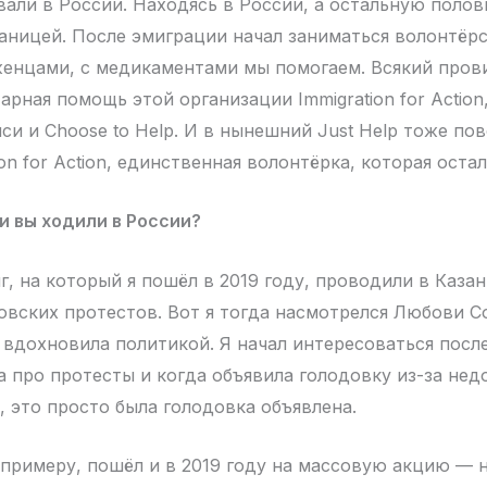
вали в России. Находясь в России, а остальную полов
раницей. После эмиграции начал заниматься волонтёр
енцами, с медикаментами мы помогаем. Всякий пров
арная помощь этой организации Immigration for Action
си и Choose to Help. И в нынешний Just Help тоже по
on for Action, единственная волонтёрка, которая остал
и вы ходили в России?
, на который я пошёл в 2019 году, проводили в Казан
вских протестов. Вот я тогда насмотрелся Любови С
 вдохновила политикой. Я начал интересоваться после
а про протесты и когда объявила голодовку из-за нед
, это просто была голодовка объявлена.
 примеру, пошёл и в 2019 году на массовую акцию — 