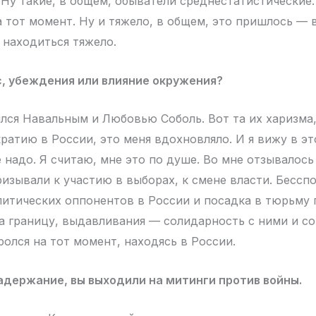
 Ну такие, в общем, обыватели среднестатистические.
 тот момент. Ну и тяжело, в общем, это пришлось — 
 находиться тяжело.
, убеждения или влияние окружения?
лся Навальным и Любовью Соболь. Вот та их харизма,
ратию в России, это меня вдохновляло. И я вижу в э
е надо. Я считаю, мне это по душе. Во мне отзывалось 
изывали к участию в выборах, к смене власти. Бесспо
литических оппонентов в России и посадка в тюрьму 
а границу, выдавливания — солидарность с ними и со
ролся на тот момент, находясь в России.
адержание, вы выходили на митинги против войны.