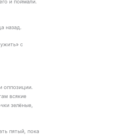
его и поймали.
а назад.
ружить» с
и оппозиции.
там всякие
очки зелёные,
ать пятый, пока