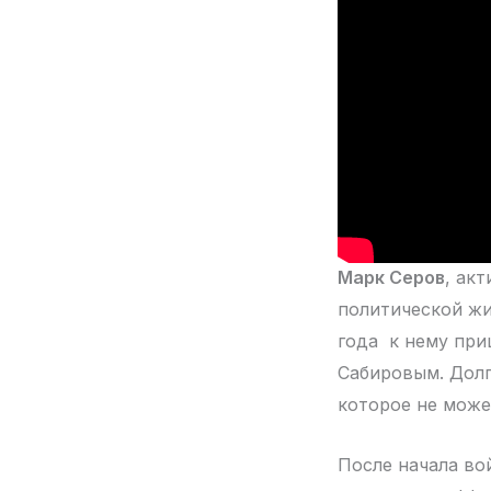
Марк Серов
, ак
политической жи
года к нему при
Сабировым. Долг
которое не може
После начала во