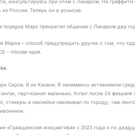
ти, консультируясь при этом с Линаром. На граффити 
 из России. Теперь он в розыске.
 порядке Марк прекратил общение с Линаром два год
я Марка – способ предупредить других о том, что «д
Б – плохая идея.
бе.
рк Серов. Я из Казани. Я занимаюсь активизмом сред
ингах, партизанил маленько. Успел после 24 февраля 
л, стикеры и наклейки наклеивал по городу, там лент
тивоенное.
тии «Гражданская инициатива» с 2023 года и по двадц