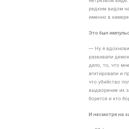
нетрезвом виде.
редким видом на
именно в камере
Это был импульс
— Ну я вдохнови
развивали демок
дело, то, что мн
агитировали и пр
что убийство по
выдворение их з
борется и кто бо
И несмотря на з