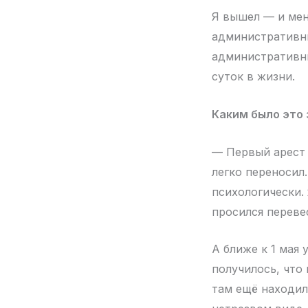
Я вышел — и мен
административны
административны
суток в жизни.
Каким было это
— Первый арест 
легко переносил
психологически.
просился переве
А ближе к 1 мая 
получилось, что
там ещё находил