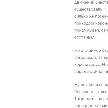
движений участв
существовали. Н
сильно не познак
приходом корона
придумывал, сам
отстаивал.
Но это зимой бы
тогда всего 17 л
коронавирус. И 
первые одиночны
Ну вот если серь
Россию и вышло 
Тогда мне как ра
полноценные мит