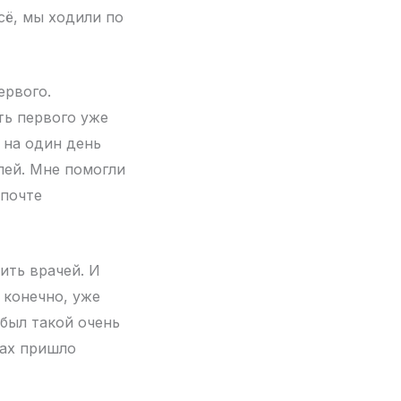
сё, мы ходили по
ервого.
ть первого уже
 на один день
лей. Мне помогли
 почте
ить врачей. И
 конечно, уже
 был такой очень
ках пришло