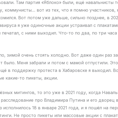
овали. Там партия «Яблоко» были, ещё навальнисты т
у, коммунисты… вот из тех, что я помню участников, я
омился. Вот потом уже дальше, сильно позднее, в 202
вируса я уже одиночные акции устраивал с плакатам
 печатал, с ними выходил. Что-то по два, по три часа
ло, зимой очень стоять холодно. Вот даже один раз з
ет было. Меня забрали и потом с мамой отпустили. Это
ещё в поддержку протеста в Хабаровске я выходил. Во
е какие-то пикеты, акции.
ёзных митингов, то это уже в 2021 году, когда Навал
расследование про Владимира Путина и его дворец в
з исполнилось 18 в январе 2021 года, и я пошёл на пе
инги. Не просто пикеты или массовые акции с плака