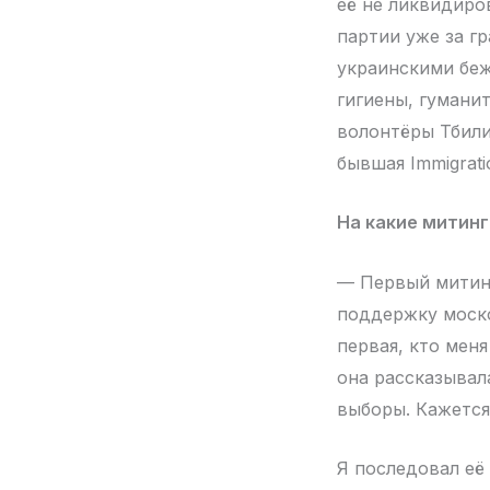
её не ликвидиро
партии уже за г
украинскими беж
гигиены, гуманит
волонтёры Тбили
бывшая Immigrati
На какие митинг
— Первый митинг
поддержку моско
первая, кто меня
она рассказывал
выборы. Кажется
Я последовал её