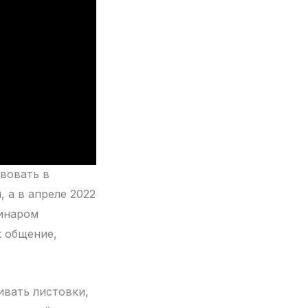
твовать в
 а в апреле 2022
Линаром
к общение,
ивать листовки,