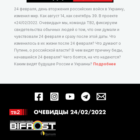
24 февраля, день вторжения российских войск в Украину,
изменил мир. Как август 14, как сентябрь 39. В проекте
«24/02/2022. Очевидцы» мы, команда ТВ2, фиксируем
свидетельства обычных людей о том, что они думали и
чувствовали 24 февраля и сразу после этой даты. Что
изменилось в их жизни после 24 февраля? Что думают о
Путине, о российской власти? В чем видят причину беды,
начавшейся 24 февраля? Чего боятся, на что надеются?
Каким видят будущее России и Украины?
Подробнее