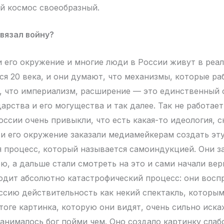
й космос своеобразный.
вязал войну?
 его окружение и многие люди в России живут в реал
ся 20 века, и они думают, что механизмы, которые раб
, что империализм, расширение — это единственный 
арства и его могущества и так далее. Так не работае
оссии очень привыкли, что есть какая-то идеология, 
 и его окружение заказали медиамейкерам создать эт
я процесс, который называется самоиндукцией. Они з
ю, а дальше стали смотреть на это и сами начали вер
одит абсолютно катастрофический процесс: они вос
ию действительность как некий спектакль, которым
тоге картинка, которую они видят, очень сильно иска
занималось бог пойми чем. Оно создало картинку слаб