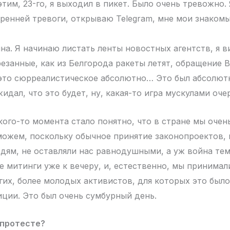
тим, 23-го, я выходил в пикет. Было очень тревожно.
тренней тревоги, открываю Telegram, мне мои знаком
йна. Я начинаю листать ленты новостных агентств, я 
арезанные, как из Белгорода ракеты летят, обращение
это сюрреалистическое абсолютно… Это был абсолют
жидал, что это будет, ну, какая-то игра мускулами оче
кого-то момента стало понятно, что в стране мы очен
можем, поскольку обычное принятие законопроектов,
дям, не оставляли нас равнодушными, а уж война тем 
 митинги уже к вечеру, и, естественно, мы принимали
гих, более молодых активистов, для которых это было
иции. Это был очень сумбурный день.
 протесте?