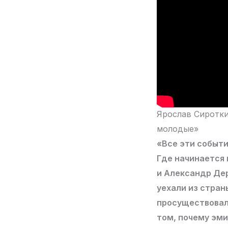
Ярослав Сиротки
молодые»
«Все эти событи
Где начинается 
и Александр Дер
уехали из стран
просуществовал 
том, почему эм