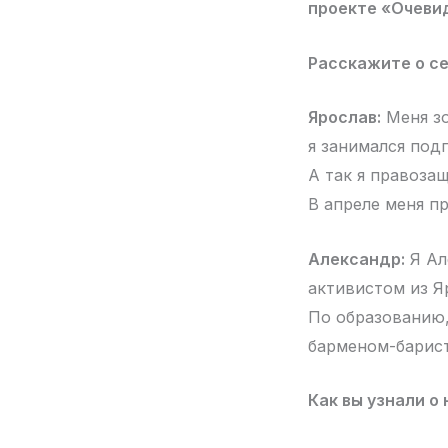
проекте «Очеви
Расскажите о се
Ярослав:
Меня зо
я занимался под
А так я правоза
В апреле меня п
Александр:
Я Ал
активистом из Я
По образованию,
барменом-барист
Как вы узнали о