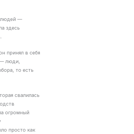
я людей —
ла здесь
.
он принял в себя
 — люди,
бора, то есть
торая свалилась
водств
ла огромный
у
ыло просто как