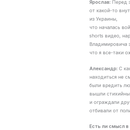
Ярослав:
Перед э
от какой-то вну
из Украины,
что началась во
shorts видео, н
Владимировича 
что я все-таки о
Александр:
С ка
находиться не с
были вредить лю
вышли стихийные
и ограждали дру
отбивали от пол
Есть ли смысл в