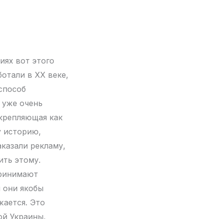
иях вот этого
отали в XX веке,
способ
т уже очень
скрепляющая как
у историю,
аказали рекламу,
ить этому.
принимают
 они якобы
жается. Это
ой Украины,