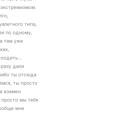
 экстремизмом.
лго,
уалетного типа,
ли по одному,
а там уже
ках,
исходить…
сразу дали
либо ты отсюда
ёмся, ты просто
а взамен
 просто мы тебя
вообще мне