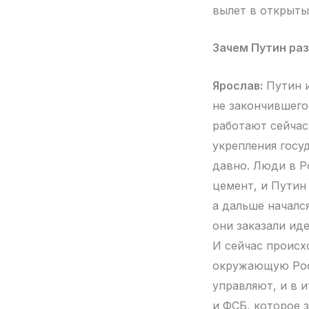
вылет в открыты
Зачем Путин раз
Ярослав:
Путин и
не закончившего
работают сейчас
укрепления госуд
давно. Люди в Р
цемент, и Путин
а дальше началс
они заказали иде
И сейчас происх
окружающую Росс
управляют, и в и
и ФСБ, которое 