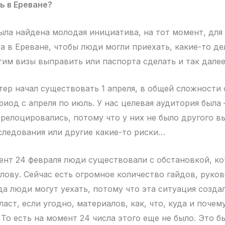
ь в Ереване?
ла найдена молодая инициатива, на тот момент, дл
а в Ереване, чтобы люди могли приехать, какие-то де
тим визы выправить или паспорта сделать и так далее
ер начал существовать 1 апреля, в общей сложности 
риод с апреля по июль. У нас целевая аудитория была
релоцировались, потому что у них не было другого вы
следования или другие какие-то риски…
ент 24 февраля люди существовали с обстановкой, ко
олову. Сейчас есть огромное количество гайдов, руко
да люди могут уехать, потому что эта ситуация созда
ласт, если угодно, материалов, как, что, куда и почем
То есть на момент 24 числа этого еще не было. Это б