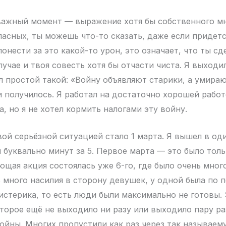
ажный момент — выражение хотя бы собственного мн
ласных, ты можешь что-то сказать, даже если придетс
онести за это какой-то урон, это означает, что ты сде
лучае и твоя совесть хотя бы отчасти чиста. Я выходи
ыл простой такой: «Войну объявляют старики, а умира
и получилось. Я работал на достаточно хорошей работ
, но я не хотел кормить налогами эту войну.
ой серьёзной ситуацией стало 1 марта. Я вышел в од
и буквально минут за 5. Первое марта — это было толь
ющая акция состоялась уже 6-го, где было очень мног
ь много насилия в сторону девушек, у одной была по 
стерика, то есть люди были максимально не готовы. 
оторое ещё не выходило ни разу или выходило пару ра
войны. Многих пропустили как раз через так называе