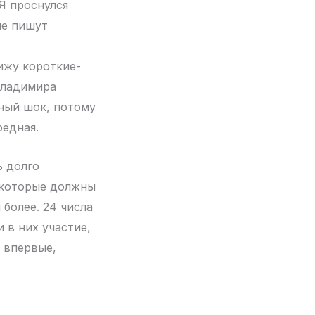
 Я проснулся
ые пишут
вижу короткие-
 Владимира
ный шок, потому
редная.
ь долго
 которые должны
более. 24 числа
 в них участие,
 впервые,