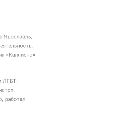
а Ярославль,
еятельность.
я «Каллисто».
м ЛГБТ-
исто».
, работал