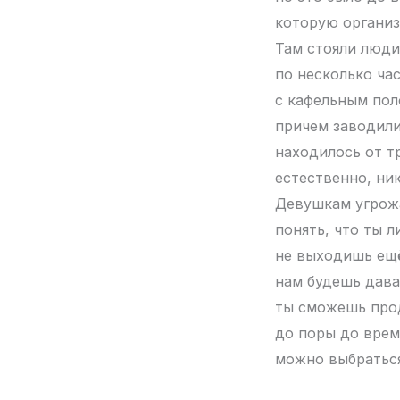
которую организ
Там стояли люди
по несколько ча
с кафельным пол
причем заводили
находилось от тр
естественно, ни
Девушкам угрожа
понять, что ты 
не выходишь ещё
нам будешь дава
ты сможешь прод
до поры до врем
можно выбраться