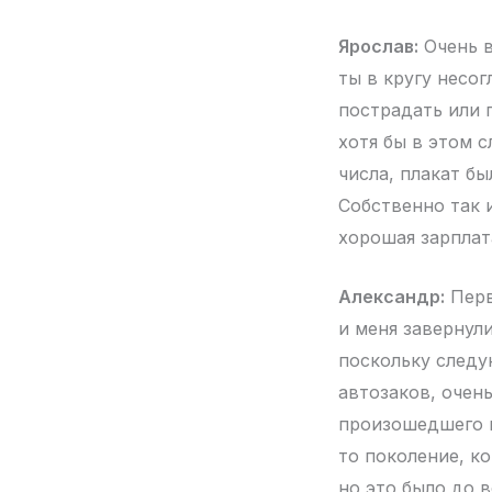
Ярослав:
Очень в
ты в кругу несог
пострадать или п
хотя бы в этом с
числа, плакат б
Собственно так 
хорошая зарплата
Александр:
Перв
и меня завернул
поскольку следу
автозаков, очен
произошедшего и
то поколение, к
но это было до 