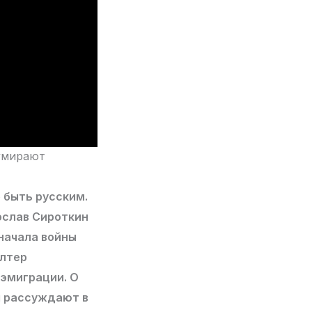
 умирают
 быть русским.
ослав Сироткин
начала войны
елтер
 эмиграции. О
ы рассуждают в