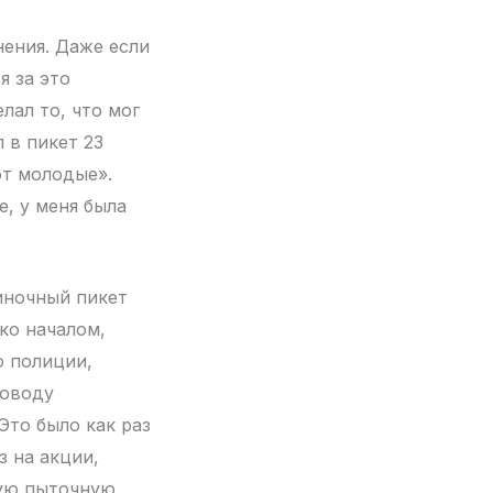
ения. Даже если
я за это
лал то, что мог
л в пикет 23
ют молодые».
е, у меня была
иночный пикет
ко началом,
о полиции,
поводу
Это было как раз
з на акции,
мую пыточную,