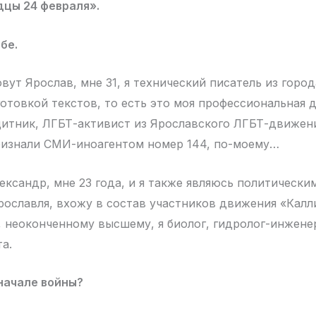
дцы 24 февраля».
бе.
вут Ярослав, мне 31, я технический писатель из город
готовкой текстов, то есть это моя профессиональная д
щитник, ЛГБТ-активист из Ярославского ЛГБТ-движени
ризнали СМИ-иноагентом номер 144, по-моему…
ександр, мне 23 года, и я также являюсь политически
рославля, вхожу в состав участников движения «Калл
 неоконченному высшему, я биолог, гидролог-инженер
а.
 начале войны?