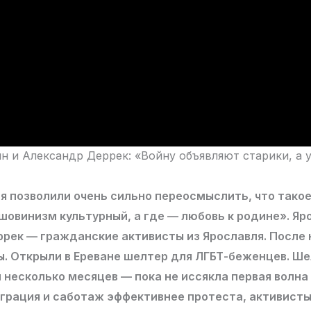
н и Александр Деррек: «Войну объявляют старики, а
я позволили очень сильно переосмыслить, что такое
шовинизм культурный, а где — любовь к родине». Яр
рек — гражданские активисты из Ярославля. После 
ы. Открыли в Ереване шелтер для ЛГБТ-беженцев. Ш
несколько месяцев — пока не иссякла первая волна
играция и саботаж эффективнее протеста, активист