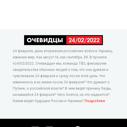
24 февраля, день вторжения российских войск в Украину,
изменил мир. Как август 14, как сентябрь 39. В проекте
«24/02/2022. Очевидцы» мы, команда ТВ2, фиксируем
свидетельства обычных людей о том, что они думали и
чувствовали 24 февраля и сразу после этой даты. Что
изменилось в их жизни после 24 февраля? Что думают о
Путине, о российской власти? В чем видят причину беды,
начавшейся 24 февраля? Чего боятся, на что надеются?
Каким видят будущее России и Украины?
Подробнее