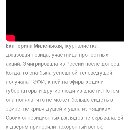
Екатерина Миленькая,
журналистка,
джазовая певица, участница протестных
акций. Эмигрировала из России после доноса.
Когда-то она была успешной телеведущей,
получала ТЭФИ, к ней на эфиры ходили
губернаторы и другие люди из власти. Потом
она поняла, что не может больше сидеть в
эфире, не кривя душой и ушла из «ящика».
Своих оппозиционных взглядов не скрывала. Ей
к дверям приносили похоронный венок,