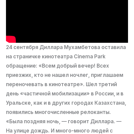
24 сентября Диллара Мухамбетова оставила
на страничке кинотеатра Cinema Park
обращение: «Всем добрый вечер! Всех
приезжих, кто не нашел ночлег, приглашаем
переночевать в кинотеатре». Шел третий
день «частичной мобилизации» в России, и в
Уральске, как и в других городах Казахстана,
появились многочисленные релоканты.
«Была поздняя ночь, — говорит Диллара. —
На улице дождь. И много-много людей с