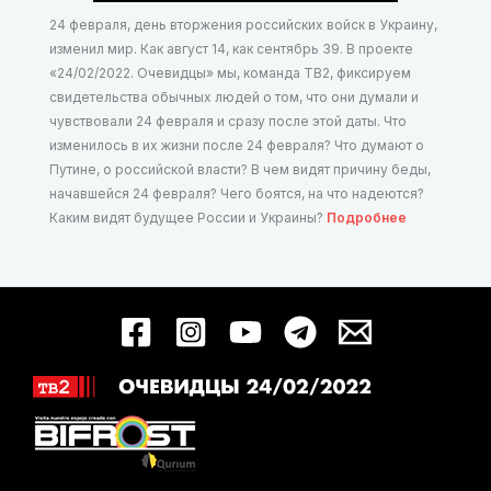
24 февраля, день вторжения российских войск в Украину,
изменил мир. Как август 14, как сентябрь 39. В проекте
«24/02/2022. Очевидцы» мы, команда ТВ2, фиксируем
свидетельства обычных людей о том, что они думали и
чувствовали 24 февраля и сразу после этой даты. Что
изменилось в их жизни после 24 февраля? Что думают о
Путине, о российской власти? В чем видят причину беды,
начавшейся 24 февраля? Чего боятся, на что надеются?
Каким видят будущее России и Украины?
Подробнее