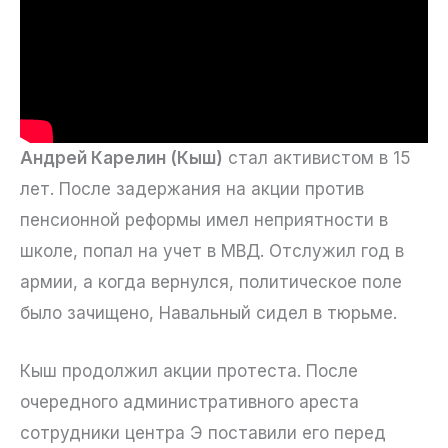
Андрей Карелин (Кыш)
стал активистом в 15
лет. После задержания на акции против
пенсионной реформы имел неприятности в
школе, попал на учет в МВД. Отслужил год в
армии, а когда вернулся, политическое поле
было зачищено, Навальный сидел в тюрьме.
Кыш продолжил акции протеста. После
очередного административного ареста
сотрудники центра Э поставили его перед