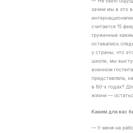
— Не было ощуще
зачем мы в это в
интернационалис
считается 15 фев
груженные каким
оставались след
у страны, что эт
школе, мы высту
военном госпитал
представляла, к
в 80-х годах? Д
жизни — остатьс
Каким для вас б
— У меня на рабо