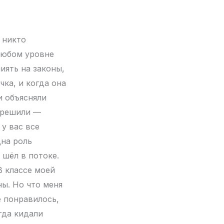
 никто
 любом уровне
иять на законы,
чка, и когда она
и объясняли
е решили —
 у вас все
дна роль
 шёл в потоке.
В классе моей
ы. Но что меня
е понравилось,
гда кидали