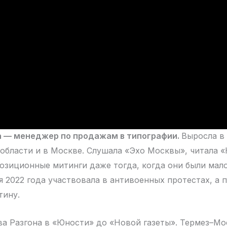
а — менеджер по продажам в типографии.
Выросла в
области и в Москве. Слушала «Эхо Москвы», читала «
озиционные митинги даже тогда, когда они были мал
я 2022 года участвовала в антивоенных протестах, а 
тину.
ва Разгона в «Юности» до «Новой газеты». Термез–Мо