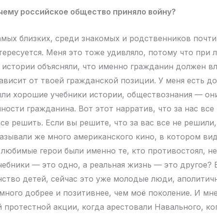
чему российское общество приняло войну?
мых близких, среди знакомых и родственников почти
тересуется. Меня это тоже удивляло, потому что при
 истории объясняли, что именно гражданин должен вл
ависит от твоей гражданской позиции. У меня есть до
были хорошие учебники истории, обществознания — он
нности гражданина. Вот этот нарратив, что за нас вс
все решить. Если вы решите, что за вас все не решили,
казывали же много американского кино, в котором ви
 любимые герои были именно те, кто противостоял, не
чебники — это одно, а реальная жизнь — это другое? 
ство детей, сейчас это уже молодые люди, аполитичн
амного добрее и позитивнее, чем моё поколение. И мн
й протестной акции, когда арестовали Навального, ко