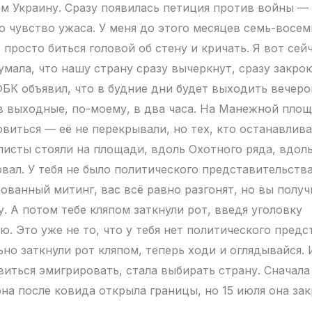
 Украину. Сразу появилась петиция против войны — 
ло чувство ужаса. У меня до этого месяцев семь-восем
 просто биться головой об стену и кричать. Я вот се
умала, что нашу страну сразу вычеркнут, сразу закрою
ФБК объявил, что в будние дни будет выходить вечеро
 в выходные, по-моему, в два часа. На Манежной пло
виться — её не перекрывали, но тех, кто останавлива
листы стояли на площади, вдоль Охотного ряда, вдол
овал. У тебя не было политического представительств
ованный митинг, вас всё равно разгонят, но вы получ
. А потом тебе кляпом заткнули рот, введя уголовку
ю. Это уже не то, что у тебя нет политического пред
но заткнули рот кляпом, теперь ходи и оглядывайся. 
виться эмигрировать, стала выбирать страну. Сначала
на после ковида открыла границы, но 15 июля она зак