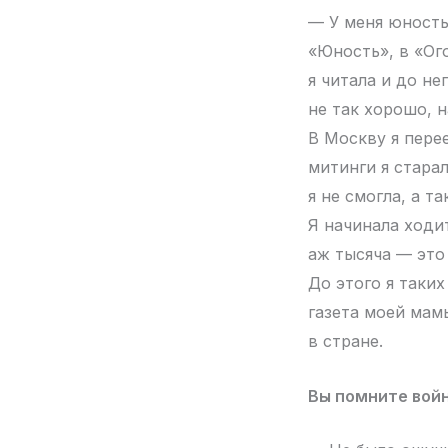
— У меня юность,
«Юность», в «Ог
я читала и до не
не так хорошо, 
В Москву я перее
митинги я стара
я не смогла, а т
Я начинала ходи
аж тысяча — это
До этого я таки
газета моей мамы
в стране.
Вы помните войн