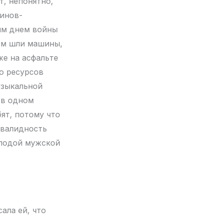
т, непонятно,
оинов-
ним днем войны
нем шли машины,
же на асфальте
го ресурсов
музыкальной
 в одном
бят, потому что
нвалидность
молодой мужской
ала ей, что