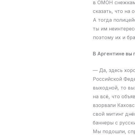
в ОМОН снежками
сказать, что на 
А тогда полицей
ты им неинтерес
поэтому их и бра
В Аргентине вы
— Да, здесь хор
Российской Феде
выходной, то вы
на всё, что объ
взорвали Каховс
свой митинг днё
баннеры с русск
Мы подошли, спр