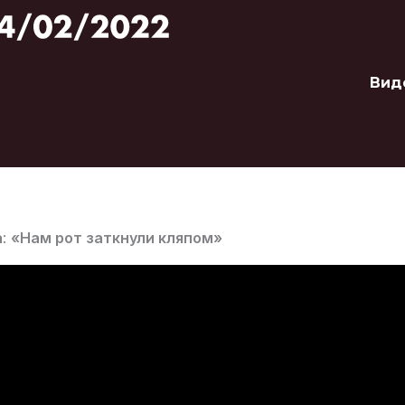
Вид
а
:
«Нам рот заткнули кляпом»