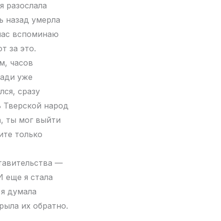
я разослала
ь назад умерла
йчас вспоминаю
т за это.
м, часов
щади уже
лся, сразу
ь Тверской народ
а, ты мог выйти
ите только
ставительства —
И еще я стала
 я думала
рыла их обратно.