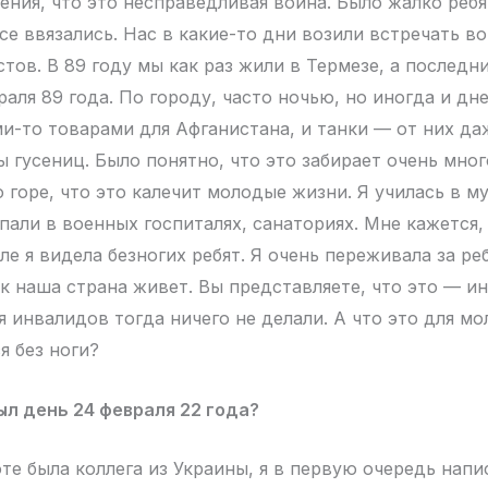
ния, что это несправедливая война. Было жалко ребя
се ввязались. Нас в какие-то дни возили встречать в
тов. В 89 году мы как раз жили в Термезе, а послед
раля 89 года. По городу, часто ночью, но иногда и д
и-то товарами для Афганистана, и танки — от них да
ы гусениц. Было понятно, что это забирает очень мно
о горе, что это калечит молодые жизни. Я училась в 
пали в военных госпиталях, санаториях. Мне кажется,
е я видела безногих ребят. Я очень переживала за ре
ак наша страна живет. Вы представляете, что это — и
ля инвалидов тогда ничего не делали. А что это для 
я без ноги?
ыл день 24 февраля 22 года?
те была коллега из Украины, я в первую очередь напис