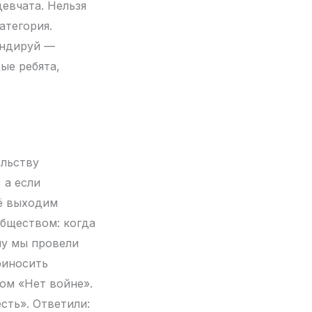
евчата. Нельзя
атегория.
андируй —
ые ребята,
ольству
 а если
щё выходим
обществом: когда
ну мы провели
риносить
ом «Нет войне».
сть». Ответили: