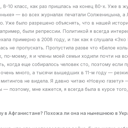
 8-10 класс, как раз пришлась на конец 80-х. Уже в ж
оньке» — во всех журналах печатали Солженицына, а 
го. Уже было разрешено объяснять, что в нашей истор
например, были репрессии. Политикой я всегда интере
хала примерно в 2008 году, и так как я слушала «Эхо
лась не пропускать. Пропустила разве что «Белое кол
ак, по-моему, я и члены моей семьи ходили почти на вс
ть, когда еще собиралось человек сто, поэтому если 
 очень много, а тысячи вышедших в 11-м году — резки
х митингов не видела. Я давно читаю «Новую газету» 
 — поэтому, мне кажется, я всегда была в курсе того
у в Афганистане? Похожа ли она на нынешнюю в Укр