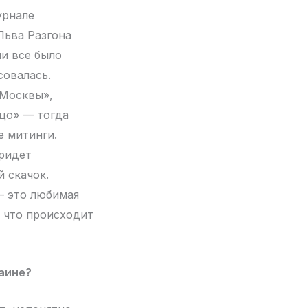
урнале
Льва Разгона
ии все было
совалась.
 Москвы»,
ьцо» — тогда
е митинги.
придет
й скачок.
— это любимая
, что происходит
аине?