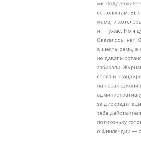
мы поддерживаем
ее коллегам. Бы
мама, и хотелось
и — ужас. Но я д
Оказалось, нет. 
в шесть-семь, а
не давали остано
забирали. Журна
стоял и скандир
на несанкционир
административку
за дискредитаци
тебе действитель
потихоньку гото
о Финляндии — о