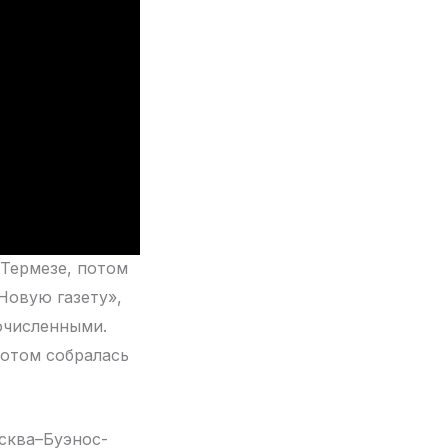
 Термезе, потом
Новую газету»,
очисленными.
потом собралась
сква–Буэнос-