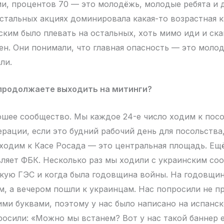
, процентов 70 — это молодёжь, молодые ребята и д
остальных акциях доминировала какая-то возрастная к
ским было плевать на остальных, хоть мимо иди и ск
ен. Они понимали, что главная опасность — это молод
ли.
 продолжаете выходить на митинги?
ошее сообщество. Мы каждое 24-е число ходим к пос
рации, если это будний рабочий день для посольства,
ходим к Касе Росада — это центральная площадь. Е
являет ФБК. Несколько раз мы ходили с украинским со
кую ГЭС и когда была годовщина войны. На годовщи
м, а вечером пошли к украинцам. Нас попросили не п
ими буквами, поэтому у нас было написано на испанск
осили: «Можно мы встанем? Вот у нас такой баннер е