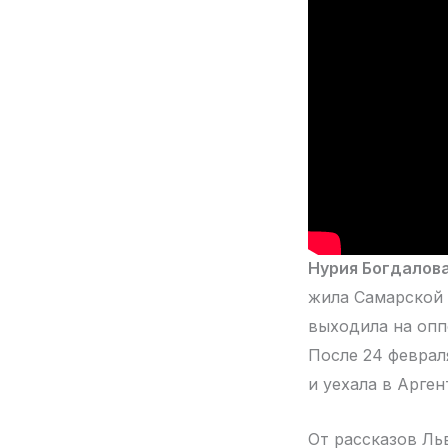
Нурия Богдалов
жила Самарской 
выходила на опп
После 24 феврал
и уехала в Арген
От рассказов Ль