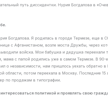
ательный путь диссидентки. Нурия Богдалова в «Оче
бе.
рия Богдалова. Я родилась в городе Термезе, еще в С
анице с Афганистаном, возле моста Дружбы, через ко
выводили войска. Мои бабушка и дедушка переехали т
, мама с папой родились уже в самом Термезе. В 90-е
вил о независимости, нам пришлось уехать обратно в
ой области, потом переехала в Москву. Последние 15 л
ер по продажам в типографии.
и интересоваться политикой и проявлять свою граж