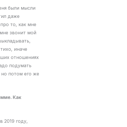
меня были мысли
стил даже
про то, как мне
мне звонит мой
 выкладывать,
тихо, иначе
роших отношениях
надо подумать
, но потом его же
амме. Как
 2019 году,