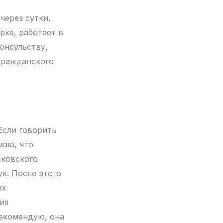
через сутки,
рке, работает в
онсульству,
гражданского
Если говорить
маю, что
сковского
к. После этого
ых
ия
рекомендую, она