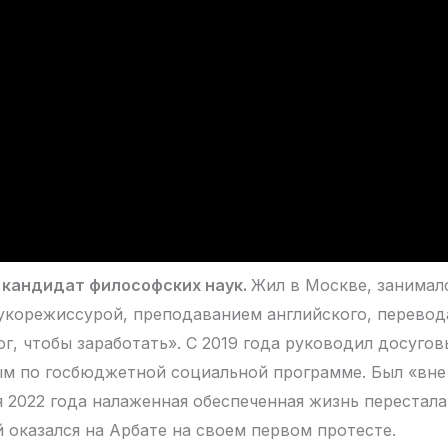
кандидат философских наук.
Жил в Москве, занимал
укорежиссурой, преподаванием английского, перевод
ог, чтобы заработать». С 2019 года руководил досуго
м по госбюджетной социальной программе. Был «вне
я 2022 года налаженная обеспеченная жизнь перестала 
й оказался на Арбате на своем первом протесте.