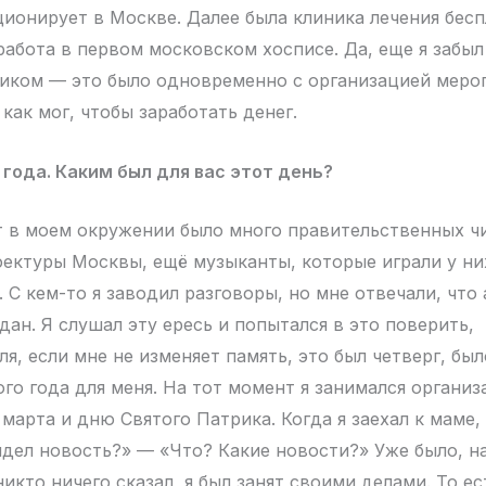
ционирует в Москве. Далее была клиника лечения бес
работа в первом московском хосписе. Да, еще я забыл
иком — это было одновременно с организацией меро
 как мог, чтобы заработать денег.
 года. Каким был для вас этот день?
 в моем окружении было много правительственных ч
фектуры Москвы, ещё музыканты, которые играли у ни
. С кем-то я заводил разговоры, но мне отвечали, чт
ан. Я слушал эту ересь и попытался в это поверить,
ля, если мне не изменяет память, это был четверг, б
го года для меня. На тот момент я занимался организ
марта и дню Святого Патрика. Когда я заехал к маме,
идел новость?» — «Что? Какие новости?» Уже было, н
никто ничего сказал, я был занят своими делами. То е