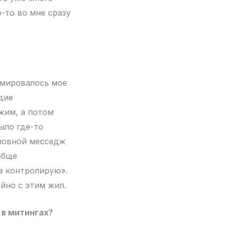
-то во мне сразу
рмировалось мое
едие
жим, а потом
ыло где-то
сновной месседж
обще
все контролирую».
йно с этим жил.
 в митингах?