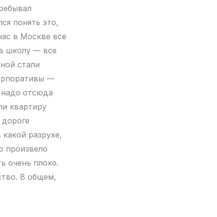
пребывал
ся понять это,
 нас в Москве все
 в школу — все
еной стали
корпоративы —
о надо отсюда
или квартиру
 дороге
 какой разрухе,
то произвело
ь очень плохо.
ство. В общем,