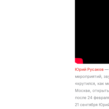
Юрий Русаков
— 
мероприятий, зв
«крутился, как м
Москве, открыты
после 24 феврал
21 сентября Юри