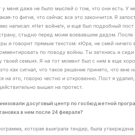
 у меня даже не было мыслей о том, что они есть. У 
какая-то фигня, что сейчас все это закончится. Я запо
ямо написал: «Нет войне!», и ещё был подробный пост 
страну, стыдно перед моим воевавшим дедом. После 
уры и говорит прямым текстом: «Юра, не смей ничего
комментировать по поводу войны. Ты заткнись и сиди 
у твоей семьи». Я на тот момент был с ним в еще хо
это как сигнал, что такое решение принято, что мне 
ся на это, говорю честно и откровенно. Пост я удалил
действительно вышел на протест.
ганизовали досуговый центр по госбюджетной прогр
ановка в нем после 24 февраля?
ограмма, которая выиграла тендер, была утверждена в