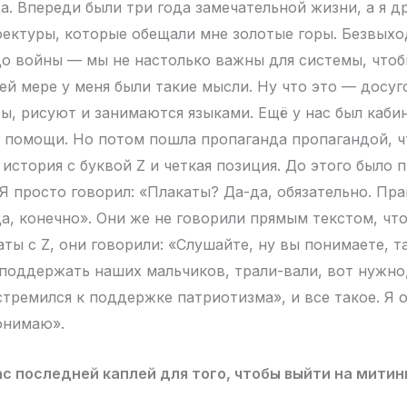
да. Впереди были три года замечательной жизни, а я 
фектуры, которые обещали мне золотые горы. Безвых
до войны — мы не настолько важны для системы, чтоб
ей мере у меня были такие мысли. Ну что это — досуг
ы, рисуют и занимаются языками. Ещё у нас был каби
 помощи. Но потом пошла пропаганда пропагандой, ч
 история с буквой Z и четкая позиция. До этого было
 Я просто говорил: «Плакаты? Да-да, обязательно. Пр
а, конечно». Они же не говорили прямым текстом, чт
ты с Z, они говорили: «Слушайте, ну вы понимаете, т
 поддержать наших мальчиков, трали-вали, вот нужно
тремился к поддержке патриотизма», и все такое. Я о
понимаю».
ас последней каплей для того, чтобы выйти на митин