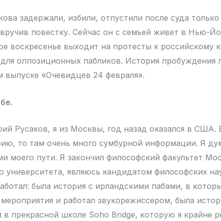
ова задержали, избили, отпустили после суда только 
вручив повестку. Сейчас он с семьей живет в Нью-Йо
ое воскресенье выходит на протесты к российскому к
 для оппозиционных пабликов. История пробуждения 
м выпуске «Очевидцев 24 февраля».
бе.
ий Русаков, я из Москвы, год назад оказался в США. 
ию, то там очень много сумбурной информации. Я ду
ми моего пути. Я закончил философский факультет Мо
о университета, являюсь кандидатом философских нау
работал: была история с ирландскими пабами, в котор
 мероприятия и работал звукорежиссером, была истор
 в прекрасной школе Soho Bridge, которую я крайне 