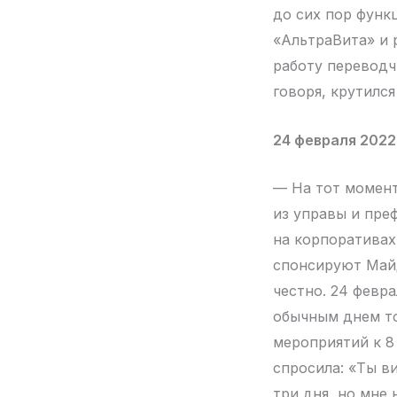
до сих пор функ
«АльтраВита» и 
работу переводч
говоря, крутился
24 февраля 2022
— На тот момент
из управы и пре
на корпоративах
спонсируют Майд
честно. 24 февра
обычным днем то
мероприятий к 8 
спросила: «Ты в
три дня, но мне 