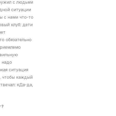
дружил с людьми
одной ситуации
ы с нами что-то
овый клуб: дети
нет
то обязательно
 приемлемо
авильную
о надо
акая ситуация
, чтобы каждый
твечал: «Да-да,
г?