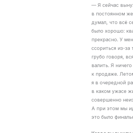
— Я сейчас выну
в постоянном же
думал, что всё с
было хорошо: кв
прекрасно. У мен
ссориться из-за 
грубо говоря, вс
валить. Я ничего
к продаже. Лето
я в очередной р
в каком ужасе ж
совершенно неиз
А при этом мы и
это было финаль