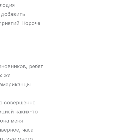
плодия
 добавить
приятий. Короче
иновников, ребят
х же
о американцы
ыло совершенно
ацией каких-то
 она меня
аверное, часа
сть уже много