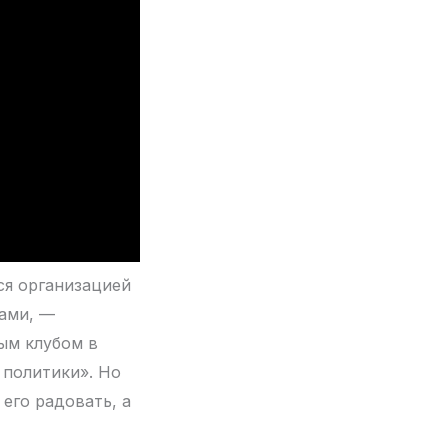
ся организацией
ами, —
вым клубом в
 политики». Но
его радовать, а