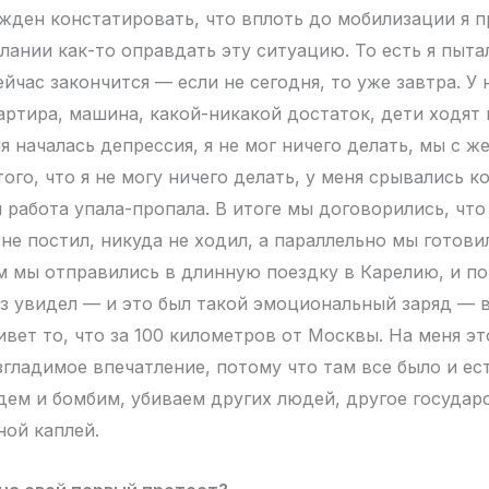
жден констатировать, что вплоть до мобилизации я 
лании как-то оправдать эту ситуацию. То есть я пытал
ейчас закончится — если не сегодня, то уже завтра. У
артира, машина, какой-никакой достаток, дети ходят
я началась депрессия, я не мог ничего делать, мы с ж
того, что я не могу ничего делать, у меня срывались 
я работа упала-пропала. В итоге мы договорились, чт
 не постил, никуда не ходил, а параллельно мы готов
м мы отправились в длинную поездку в Карелию, и по
аз увидел — и это был такой эмоциональный заряд — в
ивет то, что за 100 километров от Москвы. На меня э
гладимое впечатление, потому что там все было и ест
дем и бомбим, убиваем других людей, другое государ
ной каплей.