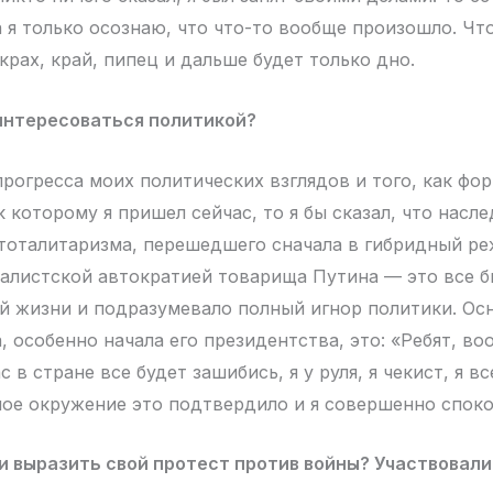
а я только осознаю, что что-то вообще произошло. Что
 крах, край, пипец и дальше будет только дно.
интересоваться политикой?
прогресса моих политических взглядов и того, как фо
 которому я пришел сейчас, то я бы сказал, что насл
тоталитаризма, перешедшего сначала в гибридный ре
алистской автократией товарища Путина — это все б
й жизни и подразумевало полный игнор политики. О
, особенно начала его президентства, это: «Ребят, во
ас в стране все будет зашибись, я у руля, я чекист, я 
мое окружение это подтвердило и я совершенно споко
и выразить свой протест против войны? Участвовали