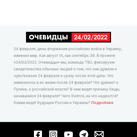
24 февраля, день вторжения российских войск в Украину,
изменил мир. Как август 14, как сентябрь 39. В проекте
«24/02/2022. Очевидцы» мы, команда ТВ2, фиксируем
свидетельства обычных людей о том, что они думали и
чувствовали 24 февраля и сразу после этой даты. Что
изменилось в их жизни после 24 февраля? Что думают о
Путине, о российской власти? В чем видят причину беды,
начавшейся 24 февраля? Чего боятся, на что надеются?
Каким видят будущее России и Украины?
Подробнее