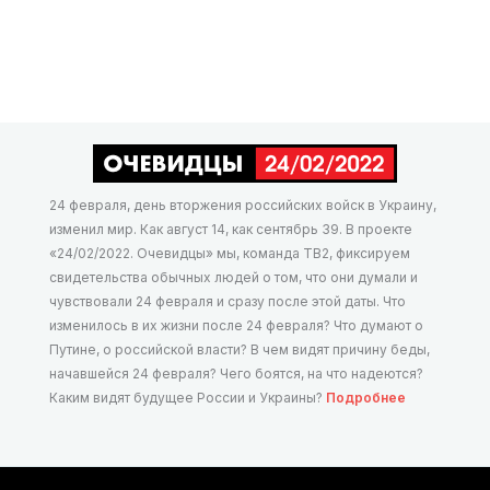
24 февраля, день вторжения российских войск в Украину,
изменил мир. Как август 14, как сентябрь 39. В проекте
«24/02/2022. Очевидцы» мы, команда ТВ2, фиксируем
свидетельства обычных людей о том, что они думали и
чувствовали 24 февраля и сразу после этой даты. Что
изменилось в их жизни после 24 февраля? Что думают о
Путине, о российской власти? В чем видят причину беды,
начавшейся 24 февраля? Чего боятся, на что надеются?
Каким видят будущее России и Украины?
Подробнее