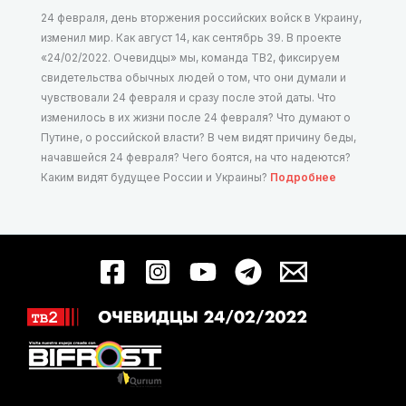
24 февраля, день вторжения российских войск в Украину,
изменил мир. Как август 14, как сентябрь 39. В проекте
«24/02/2022. Очевидцы» мы, команда ТВ2, фиксируем
свидетельства обычных людей о том, что они думали и
чувствовали 24 февраля и сразу после этой даты. Что
изменилось в их жизни после 24 февраля? Что думают о
Путине, о российской власти? В чем видят причину беды,
начавшейся 24 февраля? Чего боятся, на что надеются?
Каким видят будущее России и Украины?
Подробнее