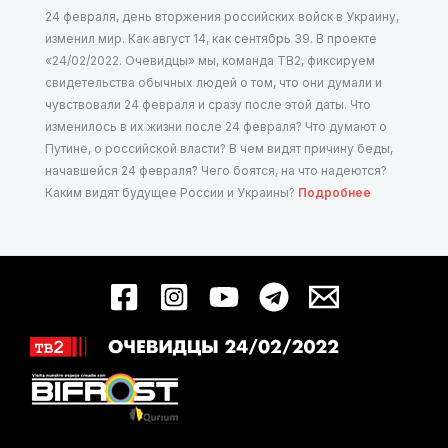
24 февраля, день вторжения российских войск в Украину,
изменил мир. Как август 14, как сентябрь 39. В проекте
«24/02/2022. Очевидцы» мы, команда ТВ2, фиксируем
свидетельства обычных людей о том, что они думали и
чувствовали 24 февраля и сразу после этой даты. Что
изменилось в их жизни после 24 февраля? Что думают о
Путине, о российской власти? В чем видят причину беды,
начавшейся 24 февраля? Чего боятся, на что надеются?
Каким видят будущее России и Украины?
Подробнее