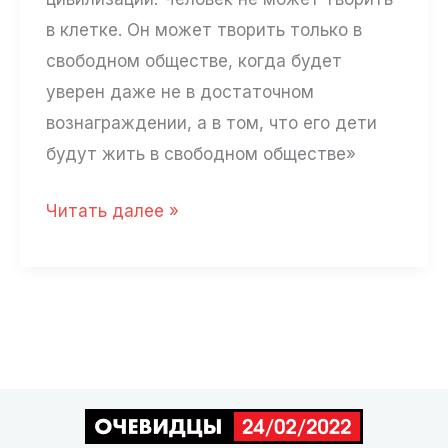
но
в клетке. Он может творить только в
и
свободном обществе, когда будет
во
уверен даже не в достаточном
всем
вознаграждении, а в том, что его дети
мире»
будут жить в свободном обществе»
Будущее
Читать далее »
России
—
«День
опричника»