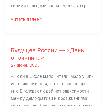
синими пальцами вцепился диктатор.
Сергей
Читать далее »
Осколков:
«Путин
воюет
с
Будущее России — «День
молчаливого
опричника»
согласия
27 июня, 2023
людей
«Люди в школе мало читали, мало учили
не
историю, считали, что это все не про
только
них. В головах людей нет зависимости
в
между демократией и достижениями
России,
цивилизации. Человек не может творить