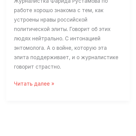
Журналистка Фарида Рустамова по
работе хорошо знакома с тем, как
устроены нравы российской
политической элиты. Говорит об этих
людях нейтрально. С интонацией
энтомолога. А о войне, которую эта
элита поддерживает, и о журналистике
говорит страстно.
Фарида
Читать далее »
Рустамова:
«Я
вам
не
дам