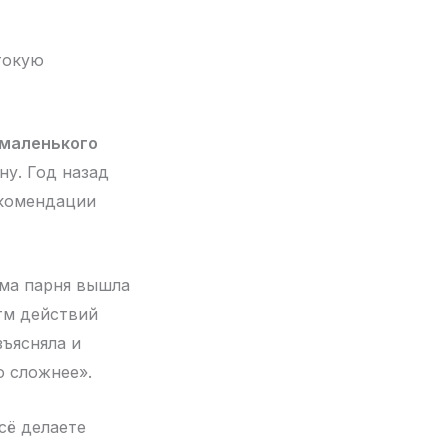
токую
з маленького
ну. Год назад
екомендации
ама парня вышла
тм действий
зъясняла и
о сложнее».
сё делаете