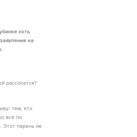
лубинке хоть
 заявление на
о
.
ой рассосется?
ву: тем, кто
ко все по
. Этот парень не