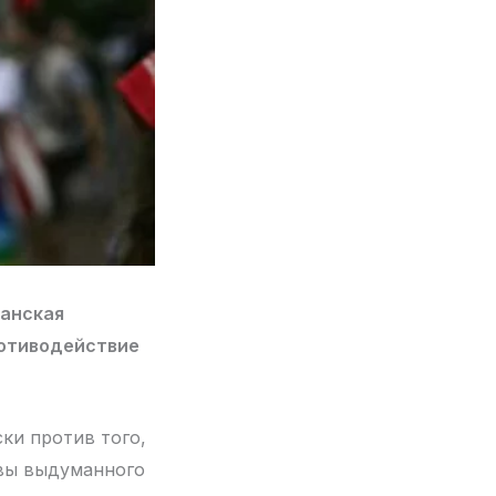
анская
ротиводействие
ски против того,
овы выдуманного