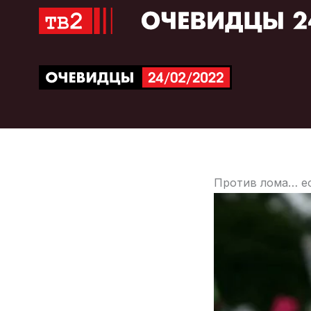
Перейти
к
содержимому
Против лома… ес