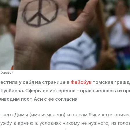
лбаевой
естила у себя на странице в
Фейсбук
томская гражд
Шулбаева. Сферы ее интересов – права человека и п
иводим пост Аси с ее согласия.
етнего Димы (имя изменено) и он сам были категориче
лужбу в армию в условиях никому не нужного, из гол