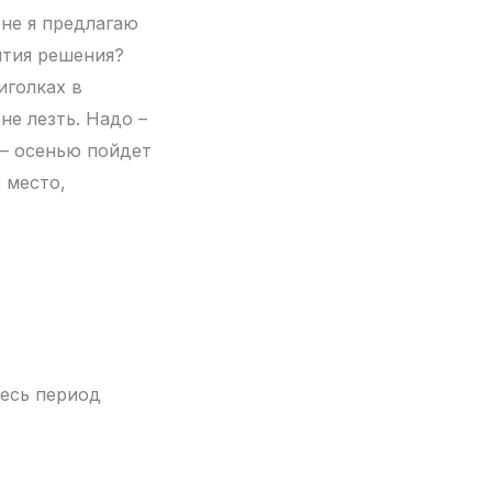
юне я предлагаю
ятия решения?
иголках в
не лезть. Надо –
 – осенью пойдет
е место,
весь период