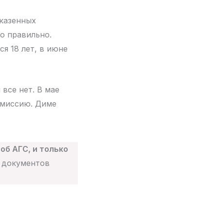
 казенных
о правильно.
я 18 лет, в июне
все нет. В мае
омиссию. Диме
об АГС, и только
т документов