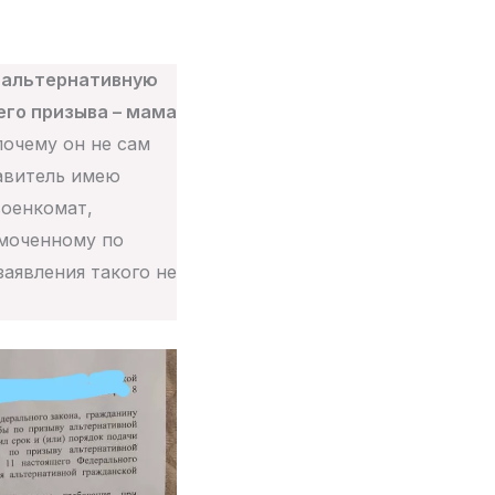
 альтернативную
его призыва – мама
почему он не сам
тавитель имею
военкомат,
омоченному по
заявления такого не