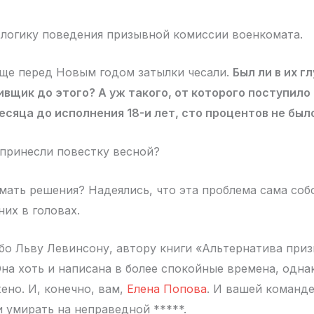
логику поведения призывной комиссии военкомата.
еще перед Новым годом затылки чесали.
Был ли в их г
вщик до этого? А уж такого, от которого поступило
есяца до исполнения 18-и лет, сто процентов не был
 принесли повестку весной?
мать решения? Надеялись, что эта проблема сама соб
них в головах.
бо Льву Левинсону, автору книги «Альтернатива призы
Она хоть и написана в более спокойные времена, одна
ено. И, конечно, вам,
Елена Попова
. И вашей команде
и умирать на неправедной *****.