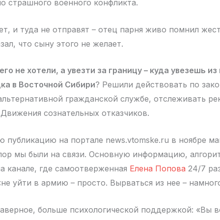
но страшного военного конфликта.
ет, и туда не отправят – отец парня живо помнил жес
ал, что сыну этого не желает.
его не хотели, а увезти за границу – куда увезешь и
ка в Восточной Сибири
? Решили действовать по зако
 альтернативной гражданской службе, отслеживать р
 Движения сознательных отказчиков.
ю публикацию на портале news.vtomske.ru в ноябре м
х пор мы были на связи. Основную информацию, алгори
на канале, где самоотверженная
Елена Попова
24/7 ра
«не уйти в армию – просто. Вырваться из нее – намног
наверное, больше психологической поддержкой: «Вы в