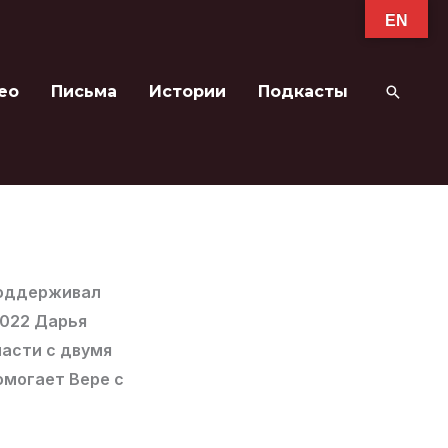
EN
ео
Письма
Истории
Подкасты
Поиск
 поддерживал
2022 Дарья
ласти с двумя
омогает Вере с