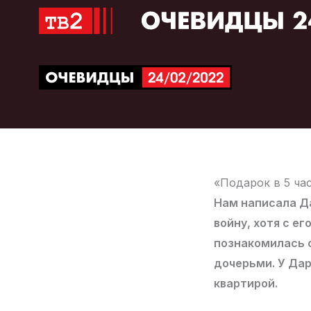
Перейти
к
содержимому
«Подарок в 5 ча
Нам написала Да
войну, хотя с е
познакомилась с
дочерьми. У Дар
квартирой.