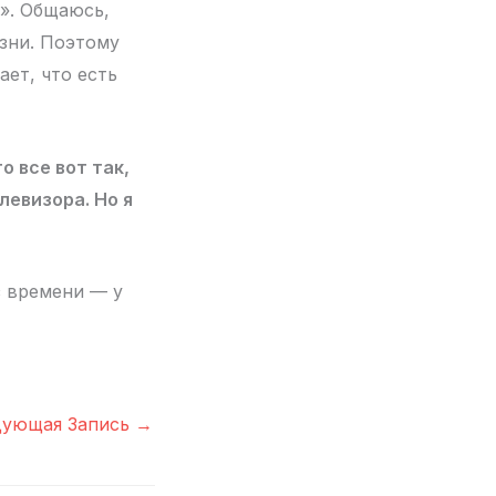
е». Общаюсь,
зни. Поэтому
ает, что есть
о все вот так,
левизора. Но я
з времени — у
дующая Запись
→