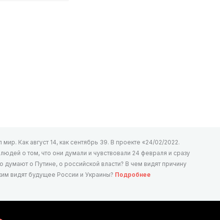
мир. Как август 14, как сентябрь 39. В проекте «24/02/2022.
юдей о том, что они думали и чувствовали 24 февраля и сразу
то думают о Путине, о российской власти? В чем видят причину
аким видят будущее России и Украины?
Подробнее