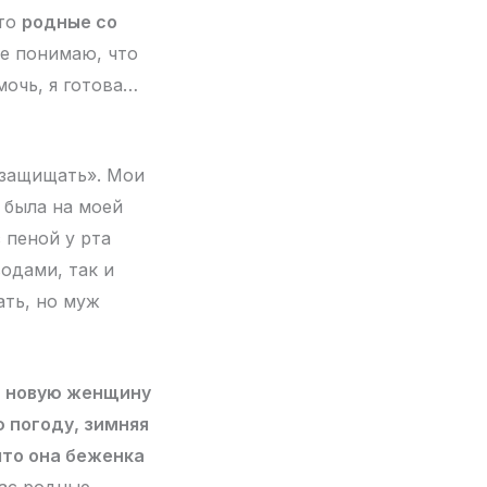
это
родные со
не понимаю, что
мочь, я готова…
 защищать». Мои
 была на моей
с пеной у рта
одами, так и
ать, но муж
ь новую женщину
ю погоду, зимняя
 что она беженка