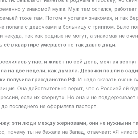
ласти.
Бежала от налетов к родным в Москву, но сей
временно у знакомой мужа. Муж там остался, работает
семьёй тоже там. Потом » устала» знакомая, и так Ве
не попала с девочками в больницу с гриппом. Было по
 некуда, так как родные не могут, а знакомая не очен
 её в квартире умершего не так давно дяди.
поселилась у нас, и живёт по сей день, мечтая верну
ала на две недели, как думала. Девочки пошли в сади
аки получила гражданство РФ.
И надо сказать очень 
зиция. Она действительно верит, что с Россией ей бу
прессий, если их «вернут». Но она и не поддерживает
и до последнего не оформляла паспорт.
вижу: эти люди между жерновами, они не нужны ни та
с, почему ты не бежала на Запад, отвечает: «Я никого