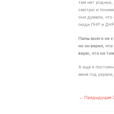
там нет родных, 
смотрю и понима
они думали, что 
люди ЛНР и ДНР,
Папы моего не ст
но он верил, чт
верю, что на том
А еще я постоянн
меня год украли,
←
Предыдущая З