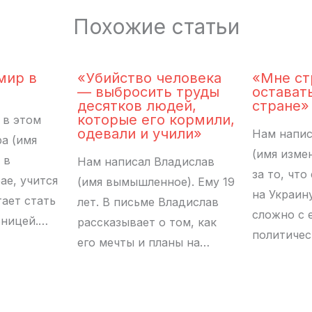
Похожие статьи
мир в
«Убийство человека
«Мне с
— выбросить труды
остават
десятков людей,
стране»
которые его кормили,
 в этом
одевали и учили»
Нам напис
а (имя
(имя изме
 в
Нам написал Владислав
за то, что
ае, учится
(имя вымышленное). Ему 19
на Украин
тает стать
лет. В письме Владислав
сложно с 
ьницей.…
рассказывает о том, как
политиче
его мечты и планы на…