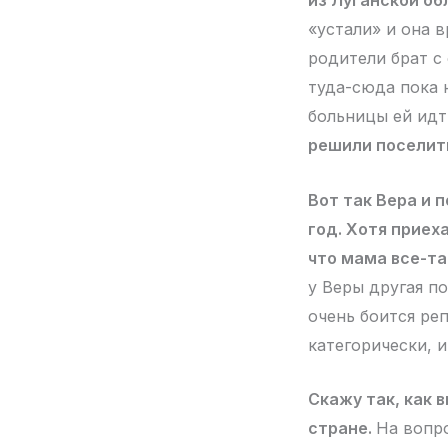
из Луганской об
«устали» и она 
родители брат с 
туда-сюда пока 
больницы ей идти
решили поселить
Вот так Вера и 
год. Хотя приех
что мама все-т
у Веры другая по
очень боится ре
категорически, 
Скажу так, как 
стране.
На вопро