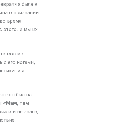
евраля я была в
тина о признании
 во время
 этого, и мы их
 помогла с
ь с его ногами,
ьтики, и я
ын (он был на
л:
«Мам, там
 жила и не знала,
йствие.