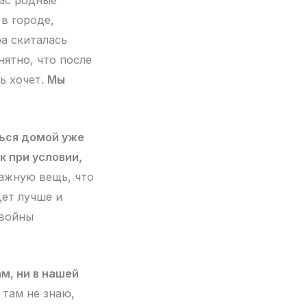
час родные
 в городе,
ра скиталась
нятно, что после
ь хочет.
Мы
ться домой уже
к при условии,
важную вещь, что
дет лучше и
 войны
м, ни в нашей
 там не знаю,