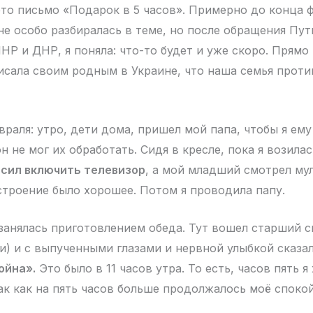
это письмо «Подарок в 5 часов». Примерно до конца ф
 не особо разбиралась в теме, но после обращения Пу
НР и ДНР, я поняла: что-то будет и уже скоро. Прямо
исала своим родным в Украине, что наша семья против
раля: утро, дети дома, пришел мой папа, чтобы я ему
он не мог их обработать. Сидя в кресле, пока я возилас
осил включить телевизор
, а мой младший смотрел мул
строение было хорошее. Потом я проводила папу.
занялась приготовлением обеда. Тут вошел старший с
и) и с выпученными глазами и нервной улыбкой сказа
ойна».
Это было в 11 часов утра. То есть, часов пять я
так как на пять часов больше продолжалось моё споко