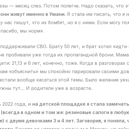
езы — месяц слез. Потом полегче. Надо сказать, что 
 они живут именно в Умани.
Я стала им писать, что я 
у нас пишут, что их бомбят, но я с ними. Если могу по
Спасибо, мы норм».
 поддерживали СВО. Брату 50 лет, и брат хотел «идти
не пробивали уже тогда их пропагандной брони. Мама
ети: 21,13 и 6 лет, конечно, тоже. Когда в разговорах 
 нам «объяснить» мы спокойно парировали своими дов
естали вообще касаться этой темы. Было желание уех
нужны тут… И родители уже в возрасте.
 2022 года, и
на детской площадке я стала замечат
(всегда в одном и том же: резиновые сапоги в любу
) с двумя девочками 3 и 4 лет. Заговорив, я поняла,