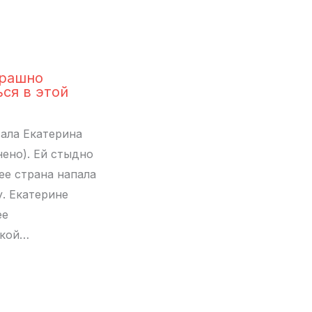
трашно
ься в этой
ала Екатерина
нено). Ей стыдно
 ее страна напала
у. Екатерине
ее
ской…