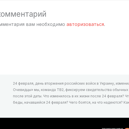
комментарий
омментария вам необходимо
авторизоваться
.
24 февраля, день вторжения российских войск в Украину, изменил 
Очевидцы» мы, команда ТВ2, фиксируем свидетельства обычных л
после этой даты. Что изменилось в их жизни после 24 февраля? Ч
беды, начавшейся 24 февраля? Чего боятся, на что надеются? К