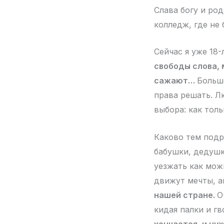
Слава богу и ро
колледж, где не
Сейчас я уже 18
свободы слова, 
сажают…
Больше
права решать. Л
выбора: как толь
Каково тем подр
бабушки, дедушк
уезжать как мож
движут мечты, а
нашей стране.
О
кидая палки и г