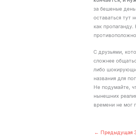
кончается, и ну
за бешеные день
оставаться тут н
как пропаганду. 
противоположно
С друзьями, кот
сложнее общатьс
либо шокирующи
названия для по
Не подумайте, чт
нынешних реалия
времени не мог 
←
Предыдущая З