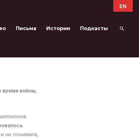
EN
ео
Письма
Истории
Подкасты
Поиск
о время войны,
 миллионов
ровалось
 и не понимала,