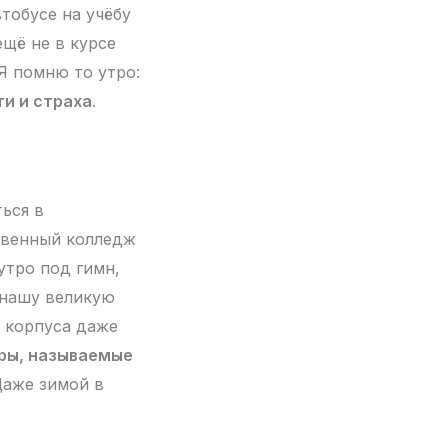
тобусе на учёбу
ещё не в курсе
Я помню то утро:
ти и страха
.
ться в
твенный колледж
утро под гимн,
 нашу великую
ь корпуса даже
ыры, называемые
Даже зимой в