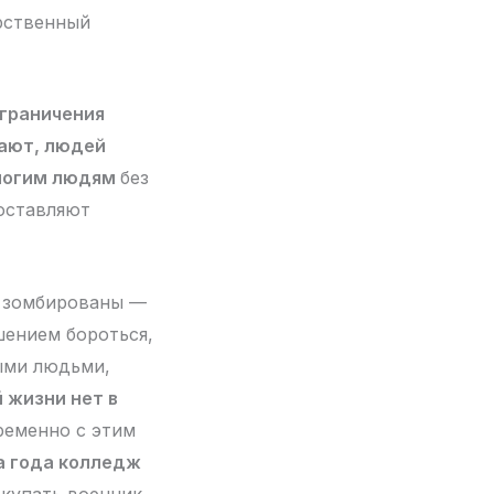
арственный
ограничения
рают, людей
многим людям
без
 оставляют
и зомбированы —
шением бороться,
ыми людьми,
 жизни нет в
ременно с этим
а года колледж