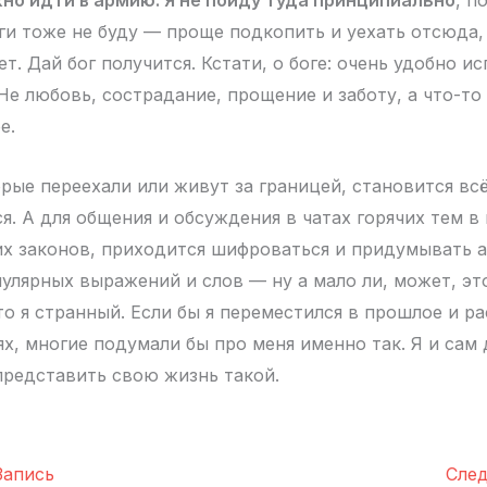
жно идти в армию. Я не пойду туда принципиально
, п
ги тоже не буду — проще подкопить и уехать отсюда,
ет. Дай бог получится. Кстати, о боге: очень удобно 
Не любовь, сострадание, прощение и заботу, а что-то
е.
орые переехали или живут за границей, становится вс
я. А для общения и обсуждения в чатах горячих тем в 
х законов, приходится шифроваться и придумывать 
пулярных выражений и слов — ну а мало ли, может, эт
о я странный. Если бы я переместился в прошлое и ра
х, многие подумали бы про меня именно так. Я и сам
представить свою жизнь такой.
апись
Сле