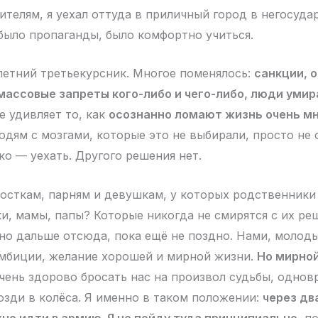
дителям, я уехал оттуда в приличный город в негосуд
 было пропаганды, было комфортно учиться.
-летний третьекурсник. Многое поменялось:
санкции, 
массовые запреты кого-либо и чего-либо, люди уми
 удивляет то, как
осознанно ломают жизнь очень 
юдям с мозгами, которые это не выбирали, просто не
ко — уехать. Другого решения нет.
осткам, парням и девушкам, у которых родственник
и, мамы, папы? Которые никогда не смирятся с их ре
но дальше отсюда, пока ещё не поздно. Нами, молод
мбиции, желание хорошей и мирной жизни.
Но мирной
чень здорово бросать нас на произвол судьбы, однов
возди в колёса. Я именно в таком положении:
через дв