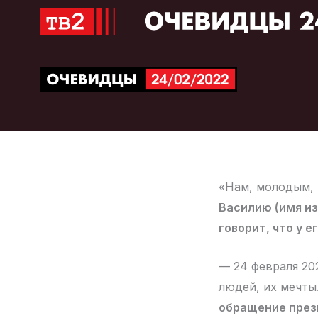
Перейти
к
содержимому
«Нам, молодым, 
Василию (имя из
говорит, что у е
— 24 февраля 20
людей, их мечты
обращение през