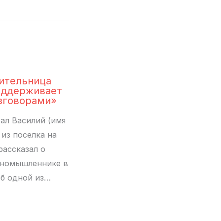
ительница
оддерживает
зговорами»
ал Василий (имя
 из поселка на
рассказал о
иномышленнике в
б одной из…