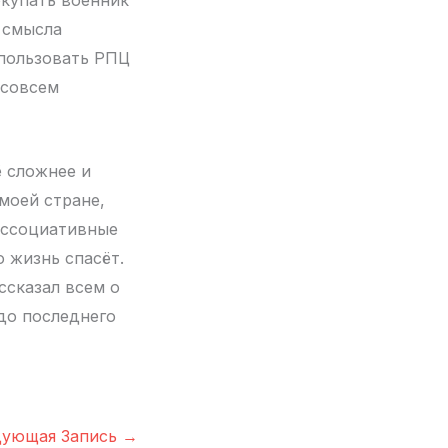
окупать военник
 смысла
использовать РПЦ
 совсем
ё сложнее и
моей стране,
ассоциативные
о жизнь спасёт.
ссказал всем о
 до последнего
дующая Запись
→