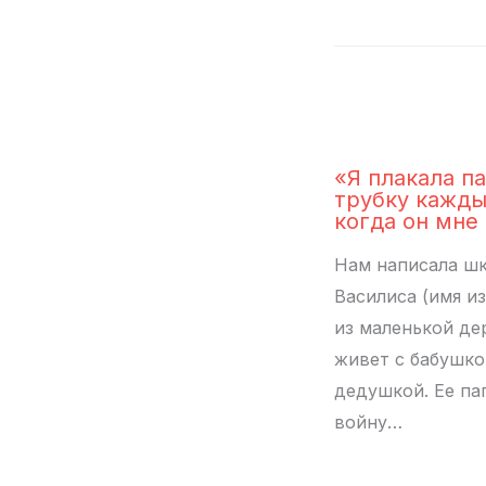
«Я плакала па
трубку кажды
когда он мне
Нам написала ш
Василиса (имя и
из маленькой де
живет с бабушко
дедушкой. Ее па
войну…