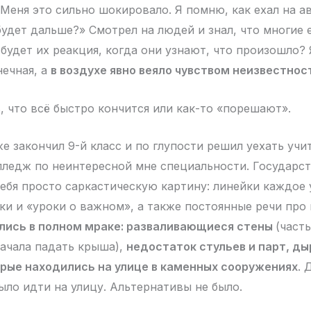
 Меня это сильно шокировало. Я помню, как ехал на ав
будет дальше?» Смотрел на людей и знал, что многие 
 будет их реакция, когда они узнают, что произошло? 
нечная, а
в воздухе явно веяло чувством неизвестнос
, что всё быстро кончится или как-то «порешают».
е закончил 9-й класс и по глупости решил уехать учи
ледж по неинтересной мне специальности. Государс
себя просто саркастическую картину: линейки каждое 
ки и «уроки о важном», а также постоянные речи про
лись в полном мраке: разваливающиеся стены
(част
ачала падать крыша),
недостаток стульев и парт, д
рые находились на улице в каменных сооружениях
. 
ыло идти на улицу. Альтернативы не было.