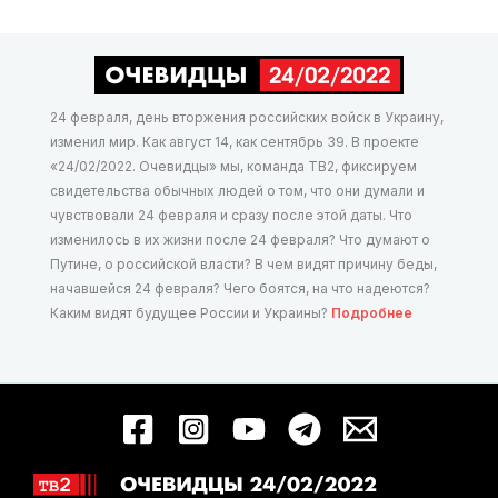
24 февраля, день вторжения российских войск в Украину,
изменил мир. Как август 14, как сентябрь 39. В проекте
«24/02/2022. Очевидцы» мы, команда ТВ2, фиксируем
свидетельства обычных людей о том, что они думали и
чувствовали 24 февраля и сразу после этой даты. Что
изменилось в их жизни после 24 февраля? Что думают о
Путине, о российской власти? В чем видят причину беды,
начавшейся 24 февраля? Чего боятся, на что надеются?
Каким видят будущее России и Украины?
Подробнее