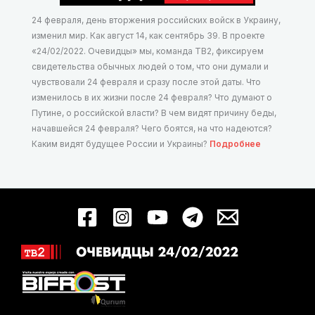
24 февраля, день вторжения российских войск в Украину,
изменил мир. Как август 14, как сентябрь 39. В проекте
«24/02/2022. Очевидцы» мы, команда ТВ2, фиксируем
свидетельства обычных людей о том, что они думали и
чувствовали 24 февраля и сразу после этой даты. Что
изменилось в их жизни после 24 февраля? Что думают о
Путине, о российской власти? В чем видят причину беды,
начавшейся 24 февраля? Чего боятся, на что надеются?
Каким видят будущее России и Украины?
Подробнее