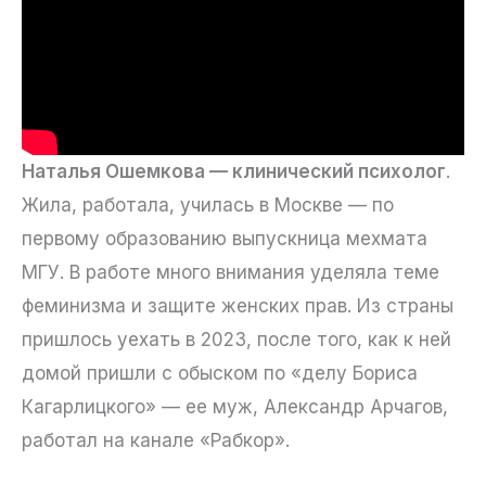
Наталья Ошемкова — клинический психолог
.
Жила, работала, училась в Москве — по
первому образованию выпускница мехмата
МГУ. В работе много внимания уделяла теме
феминизма и защите женских прав. Из страны
пришлось уехать в 2023, после того, как к ней
домой пришли с обыском по «делу Бориса
Кагарлицкого» — ее муж, Александр Арчагов,
работал на канале «Рабкор».