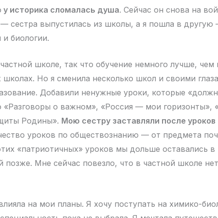
о
у историка сломалась душа
. Сейчас он снова на вой
 — сестра выпустилась из школы, а я пошла в другую
 и биологии.
 частной школе, так что обучение немного лучше, чем 
 школах. Но я сменила несколько школ и своими глаза
азование. Добавили ненужные уроки, которые «долж
о «Разговоры о важном», «Россия — мои горизонты»,
ащиты Родины».
Мою сестру заставляли после уроков 
ество уроков по обществознанию — от предмета поч
 этих «патриотичных» уроков мы дольше оставались в
 позже. Мне сейчас повезло, что в частной школе не
влияла на мои планы. Я хочу поступать на химико-био