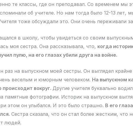
енно те классы, где он преподавал. Со временем мы э
споминали об учителе. Но нам тогда было 12-13 лет, 
Учителя тоже обсуждали это. Они очень переживали за
ащался в школу, чтобы увидеться со своим выпускным
ась моя сестра. Она рассказывала, что,
когда историк
учил пулю, на его глазах убили друга на войне.
ин раз на выпускном моей сестры. Он выглядел крайне
очень веселым и юморным человеком.
На выпускном ка
о происходит вокруг.
Другие учителя буквально водили
на памятные фотографии. Историк на выпускном выгл
при этом он улыбался. И это было страшно.
В его глаз
лся.
Сестра сказала, что он стал более жестким, что
т людей.