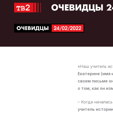
Перейти
к
содержимому
«Наш учитель ис
Екатерине (имя 
своем письме он
о том, как он из
– Когда началась
учитель истори