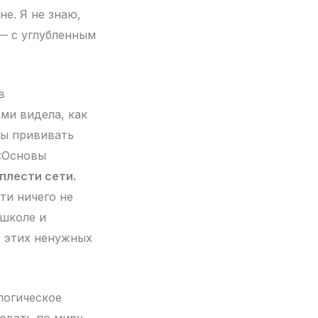
не. Я не знаю,
 — с углубленным
в
ми видела, как
ны прививать
 «Основы
плести сети.
ти ничего не
 школе и
т этих ненужных
логическое