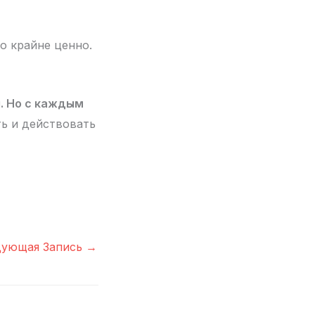
о крайне ценно.
. Но с каждым
ть и действовать
дующая Запись
→