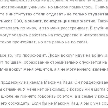
 специальность пока не выбрала. Я мечтала путешеств
иностранными учеными, но многое поменялось.
С нач
а в институтах стали отдавать не только студента
тников СВО, а значит, конкуренция еще жестче.
Также
ствовать по миру, и это меня расстраивает. В глубин
 могут убедить работать на государство и изготавлив
такое произойдет, но все равно не по себе).
все то, что происходит. Люди вокруг идут на войну и
т по швам, образование стремительно опускается на д
Мир вокруг меня рушится, а я не могу ничего измени
 поддержку из канала Максима Каца. Он поддерживае
 отчаяния. У меня нет знакомых, с которыми я могла 
 школе не принято говорить об этом, а в семье у кажд
 его обсуждать. Если бы не Максим Кац, я бы с ума со