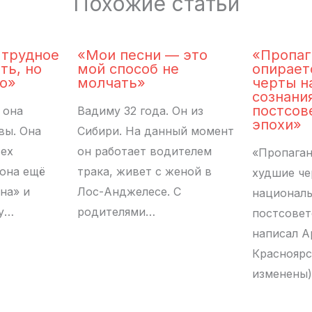
Похожие статьи
 трудное
«Мои песни — это
«Пропаг
ть, но
мой способ не
опирает
ло»
молчать»
черты н
сознани
постсов
 она
Вадиму 32 года. Он из
эпохи»
вы. Она
Сибири. На данный момент
тех
он работает водителем
«Пропаган
 она ещё
трака, живет с женой в
худшие ч
на» и
Лос-Анджелесе. С
националь
му…
родителями…
постсовет
написал А
Красноярс
изменены)