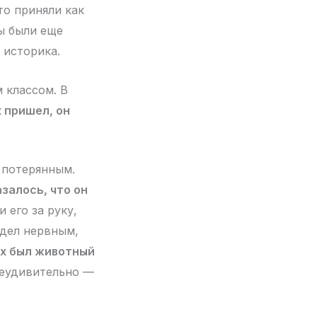
то приняли как
мы были еще
 историка.
 классом. В
 пришел, он
 потерянным.
залось, что он
 его за руку,
ядел нервным,
ах был животный
 неудивительно —