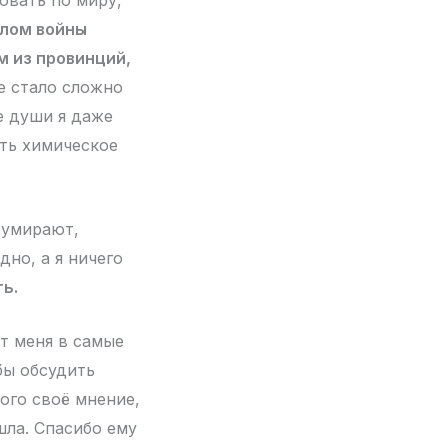
овать по миру,
алом войны
м из провинций,
 стало сложно
е души я даже
ать химическое
 умирают,
но, а я ничего
ть.
т меня в самые
бы обсудить
ого своё мнение,
шла. Спасибо ему