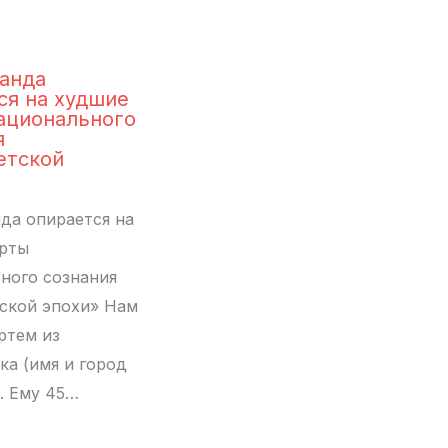
анда
ся на худшие
ационального
я
етской
да опирается на
ерты
ного сознания
ской эпохи» Нам
ртем из
ка (имя и город
. Ему 45…