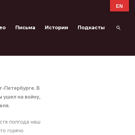
EN
ео
Письма
Истории
Подкасты
Поиск
т-Петербурге. В
ы ушел на войну,
еля.
устя полгода наш
то горячо