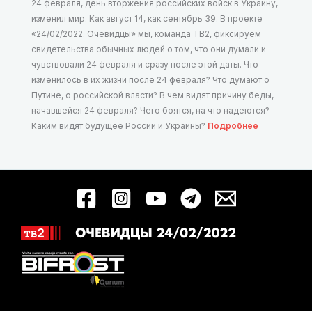
24 февраля, день вторжения российских войск в Украину,
изменил мир. Как август 14, как сентябрь 39. В проекте
«24/02/2022. Очевидцы» мы, команда ТВ2, фиксируем
свидетельства обычных людей о том, что они думали и
чувствовали 24 февраля и сразу после этой даты. Что
изменилось в их жизни после 24 февраля? Что думают о
Путине, о российской власти? В чем видят причину беды,
начавшейся 24 февраля? Чего боятся, на что надеются?
Каким видят будущее России и Украины?
Подробнее