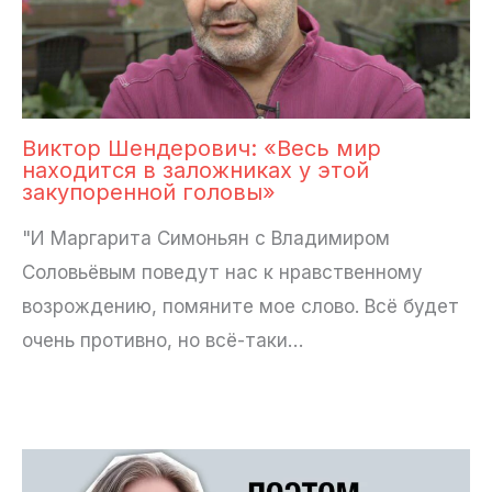
Виктор Шендерович: «Весь мир
находится в заложниках у этой
закупоренной головы»
"И Маргарита Симоньян с Владимиром
Соловьёвым поведут нас к нравственному
возрождению, помяните мое слово. Всё будет
очень противно, но всё-таки…