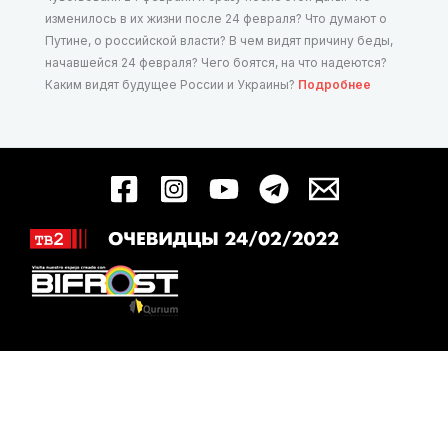
изменилось в их жизни после 24 февраля? Что думают о
Путине, о российской власти? В чем видят причину беды,
начавшейся 24 февраля? Чего боятся, на что надеются?
Каким видят будущее России и Украины?
Подробнее