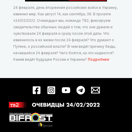
24 февраля, день вторжения российских войск в Украину,
изменил мир. Как август 14, как сентябрь 39. В проекте
«24/02/2022. Очевидцы» мы, команда ТВ2, фиксируем
свидетельства обычных людей о том, что они думали и
чувствовали 24 февраля и сразу после этой даты. Что
изменилось в их жизни после 24 февраля? Что думают о
Путине, о российской власти? В чем видят причину беды,
начавшейся 24 февраля? Чего боятся, на что надеются?
Каким видят будущее России и Украины?
Подробнее