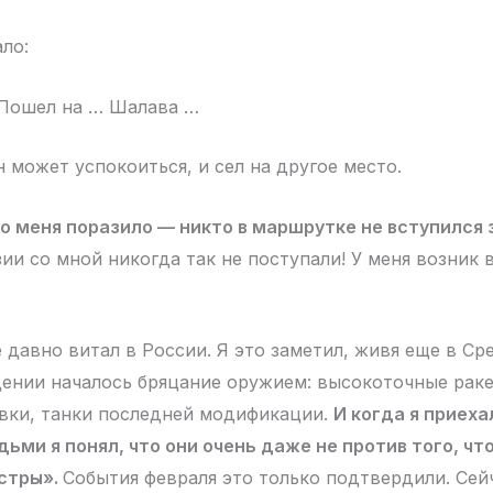
ло:
 Пошел на … Шалава …
н может успокоиться, и сел на другое место.
о меня поразило — никто в маршрутке не вступился 
ии со мной никогда так не поступали! У меня возник 
 давно витал в России. Я это заметил, живя еще в Ср
дении началось бряцание оружием: высокоточные рак
вки, танки последней модификации.
И когда я приеха
дьми я понял, что они очень даже не против того, чт
ыстры».
События февраля это только подтвердили. Сей