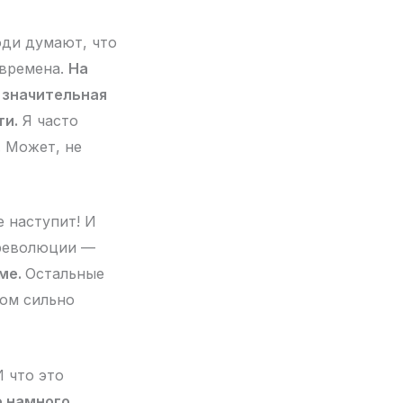
юди думают, что
 времена.
На
 значительная
ти.
Я часто
. Может, не
е наступит! И
 революции —
ьме.
Остальные
том сильно
 что это
о намного