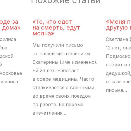
оде за
«Те, кто едет
«Меня п
л дома»
на смерть, едут
другую 
молча»
силиса
Светлане 
Мы получили письмо
Она
12 лет, он
от нашей читательницы
рской
Подмосков
Екатерины (имя изменено).
й
спорит о 
Ей 26 лет. Работает
дмосковье
дедушкой,
в сфере медицины. Часто
Василиса
отказывае
сталкивается с военными
…
письма…
во время своих поездок
по работе. Ее первые
впечатления…