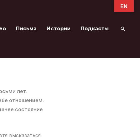
EN
ео
Письма
Истории
Подкасты
Поиск
осьми лет.
себе отношением.
ешнее состояние
отя высказаться