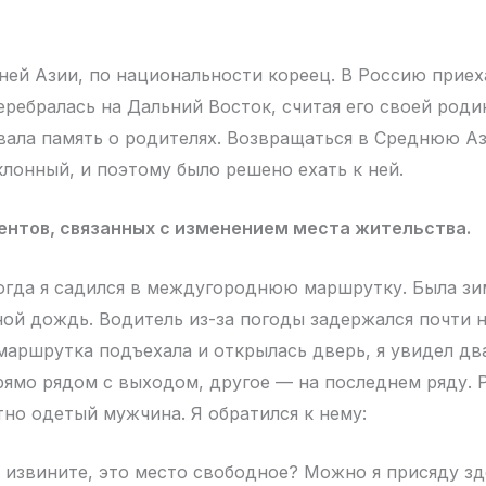
ней Азии, по национальности кореец. В Россию приеха
еребралась на Дальний Восток, считая его своей роди
вала память о родителях. Возвращаться в Среднюю Аз
клонный, и поэтому было решено ехать к ней.
ентов, связанных с изменением места жительства.
огда я садился в междугороднюю маршрутку. Была зи
ой дождь. Водитель из-за погоды задержался почти н
 маршрутка подъехала и открылась дверь, я увидел д
рямо рядом с выходом, другое — на последнем ряду. 
тно одетый мужчина. Я обратился к нему:
 извините, это место свободное? Можно я присяду зд