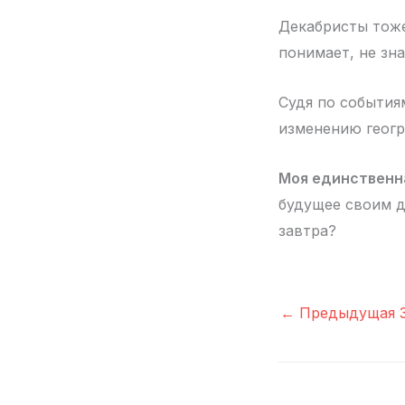
Декабристы тоже 
понимает, не зна
Судя по события
изменению геогр
Моя единственна
будущее своим д
завтра?
←
Предыдущая З