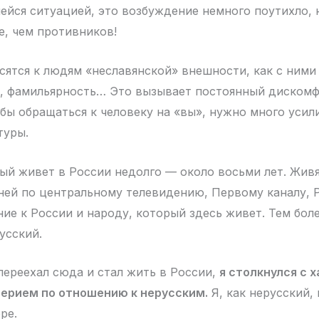
шейся ситуацией, это возбуждение немного поутихло,
е, чем противников!
осятся к людям «неславянской» внешности, как с ним
, фамильярность… Это вызывает постоянный дискомф
тобы обращаться к человеку на «вы», нужно много уси
туры.
рый живет в России недолго — около восьми лет. Жив
 ней по центральному телевидению, Первому каналу, 
ие к России и народу, который здесь живет. Тем боле
усский.
 переехал сюда и стал жить в России,
я столкнулся с 
мерием по отношению к нерусским.
Я, как нерусский,
ере.