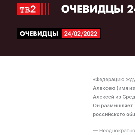
Перейти
к
содержимому
«Федерацию жду
Алексею (имя из
Алексей из Сред
Он размышляет о
российского об
— Неоднократно 