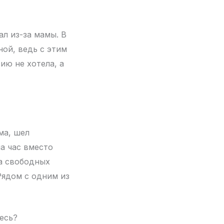
л из-за мамы. В
ной, ведь с этим
ию не хотела, а
ма, шел
а час вместо
ва свободных
Рядом с одним из
есь?