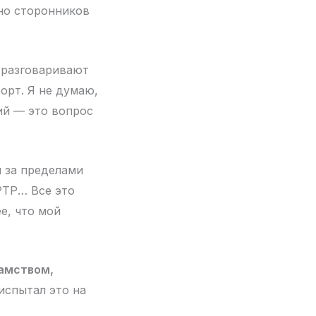
 но сторонников
и разговаривают
орт. Я не думаю,
лий — это вопрос
я за пределами
РТР… Все это
е, что мой
хамством,
 испытал это на