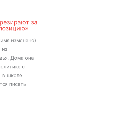
резирают за
позицию»
(имя изменено)
а из
ья. Дома она
политике с
 в школе
тся писать