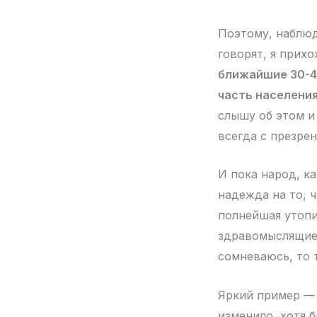
Поэтому, наблюд
говорят, я прих
ближайшие 30-40
часть населени
слышу об этом и
всегда с презрен
И пока народ, ка
надежда на то, 
полнейшая утопи
здравомыслящие 
сомневаюсь, то 
Яркий пример — 
изменило, хотя 