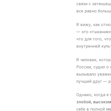
связи с затянув
все равно больш
Я вижу, как отн
— это «тыкание»
что для того, ч
внутренней куль
Я человек, кото
России, судил о
вызывало уважен
лучший друг — р
Однако, когда я
злобой, высоко
себе в полной м