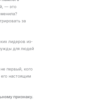
й, — это
зменила?
грировать за
ких лидеров из-
 чужды для людей
не первый, кого
л его настоящим
ьному признаку.