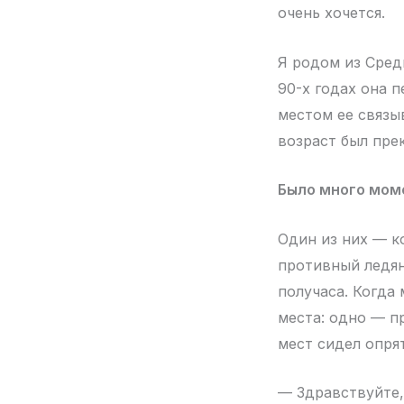
очень хочется.
Я родом из Сред
90-х годах она п
местом ее связы
возраст был пре
Было много мом
Один из них — к
противный ледян
получаса. Когда
места: одно — п
мест сидел опря
— Здравствуйте,