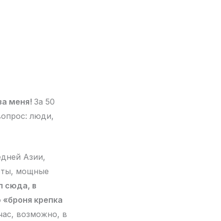
за меня!
За 50
вопрос: люди,
едней Азии,
еты, мощные
л сюда, в
о «броня крепка
час, возможно, в