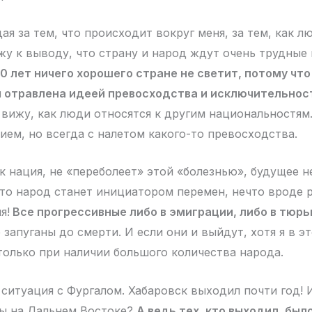
ая за тем, что происходит вокруг меня, за тем, как л
ожу к выводу, что страну и народ ждут очень трудные
 лет ничего хорошего стране не светит, потому что
я отравлена идеей превосходства и исключительнос
 вижу, как люди относятся к другим национальностям
ием, но всегда с налетом какого-то превосходства.
к нация, не «переболеет» этой «болезнью», будущее н
что народ станет инициатором перемен, нечто вроде
я!
Все прогрессивные либо в эмиграции, либо в тюр
запуганы до смерти. И если они и выйдут, хотя я в э
только при наличии большого количества народа.
ситуация с Фургалом. Хабаровск выходил почти год! И
бы на Дальнем Востоке?
А ведь тех, кто выходил, был