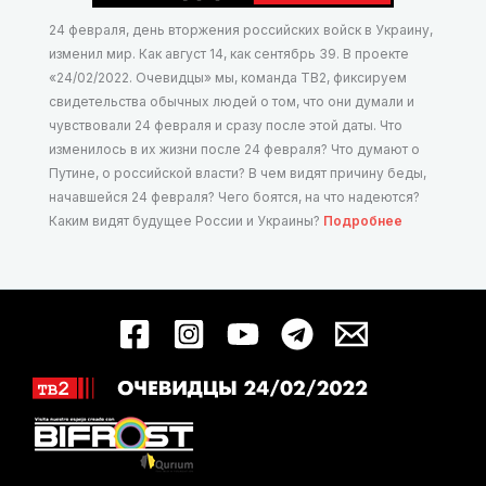
24 февраля, день вторжения российских войск в Украину,
изменил мир. Как август 14, как сентябрь 39. В проекте
«24/02/2022. Очевидцы» мы, команда ТВ2, фиксируем
свидетельства обычных людей о том, что они думали и
чувствовали 24 февраля и сразу после этой даты. Что
изменилось в их жизни после 24 февраля? Что думают о
Путине, о российской власти? В чем видят причину беды,
начавшейся 24 февраля? Чего боятся, на что надеются?
Каким видят будущее России и Украины?
Подробнее