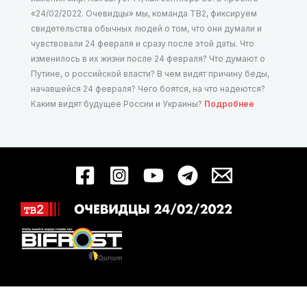
«24/02/2022. Очевидцы» мы, команда ТВ2, фиксируем
свидетельства обычных людей о том, что они думали и
чувствовали 24 февраля и сразу после этой даты. Что
изменилось в их жизни после 24 февраля? Что думают о
Путине, о российской власти? В чем видят причину беды,
начавшейся 24 февраля? Чего боятся, на что надеются?
Каким видят будущее России и Украины?
Подробнее