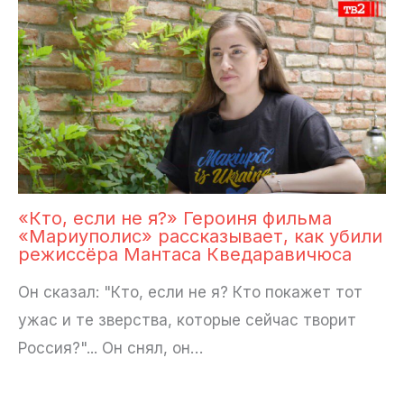
«Кто, если не я?» Героиня фильма
«Мариуполис» рассказывает, как убили
режиссёра Мантаса Кведаравичюса
Он сказал: "Кто, если не я? Кто покажет тот
ужас и те зверства, которые сейчас творит
Россия?"... Он снял, он…