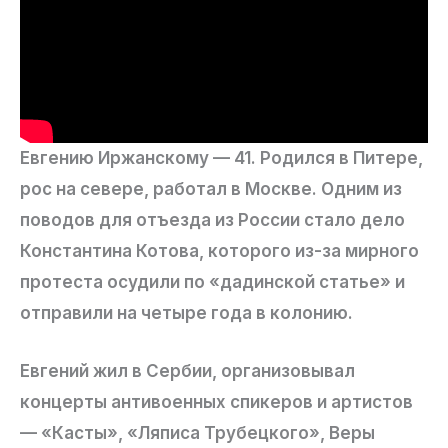
Евгению Иржанскому — 41. Родился в Питере,
рос на севере, работал в Москве. Одним из
поводов для отъезда из России стало дело
Константина Котова, которого из-за мирного
протеста осудили по «дадинской статье» и
отправили на четыре года в колонию.
Евгений жил в Сербии, организовывал
концерты антивоенных спикеров и артистов
— «Касты», «Ляписа Трубецкого», Веры