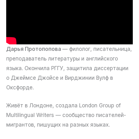
Дарья Протопопова
— филолог, писательница,
преподаватель литературы и английского
языка. Окончила РГГУ, защитила диссертации
о Джеймсе Джойсе и Вирджинии Вулф в
Оксфорде.
Живёт в Лондоне, создала London Group of
Multilingual Writers — сообщество писателей-
мигрантов, пишущих на разных языках.