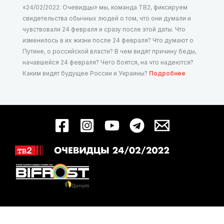
«24/02/2022. Очевидцы» мы, команда ТВ2, фиксируем
свидетельства обычных людей о том, что они думали и
чувствовали 24 февраля и сразу после этой даты. Что
изменилось в их жизни после 24 февраля? Что думают о
Путине, о российской власти? В чем видят причину беды,
начавшейся 24 февраля? Чего боятся, на что надеются?
Каким видят будущее России и Украины?
Подробнее