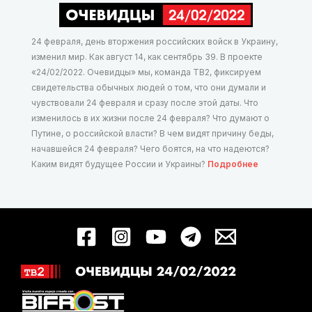
24 февраля, день вторжения российских войск в Украину,
изменил мир. Как август 14, как сентябрь 39. В проекте
«24/02/2022. Очевидцы» мы, команда ТВ2, фиксируем
свидетельства обычных людей о том, что они думали и
чувствовали 24 февраля и сразу после этой даты. Что
изменилось в их жизни после 24 февраля? Что думают о
Путине, о российской власти? В чем видят причину беды,
начавшейся 24 февраля? Чего боятся, на что надеются?
Каким видят будущее России и Украины?
Подробнее